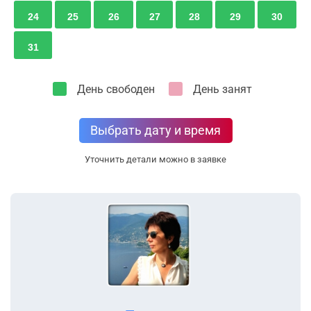
24
25
26
27
28
29
30
31
День свободен
День занят
Выбрать дату и время
Уточнить детали можно в заявке