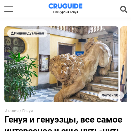
Экскурсия Генуя
Индивидуальная
Фото · 10 ›
Италия
/
Генуя
Генуя и генуэзцы, все самое
интересное и еще чуть-чуть