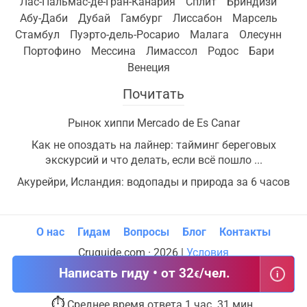
Лас-Пальмас-де-Гран-Канария
Сплит
Бриндизи
Абу-Даби
Дубай
Гамбург
Лиссабон
Марсель
Стамбул
Пуэрто-дель-Росарио
Малага
Олесунн
Портофино
Мессина
Лимассол
Родос
Бари
Венеция
Почитать
Рынок хиппи Mercado de Es Canar
Как не опоздать на лайнер: тайминг береговых
экскурсий и что делать, если всё пошло ...
Акурейри, Исландия: водопады и природа за 6 часов
О нас
Гидам
Вопросы
Блог
Контакты
Cruguide.com · 2026 |
Условия
Написать гиду • от 32
/чел.
€
i
⏱
Среднее время ответа 1 час. 31 мин.