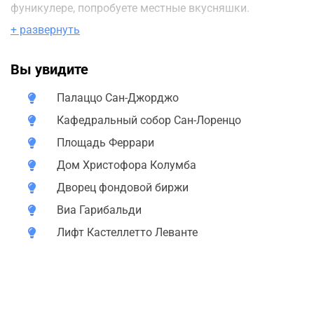
фуникулере, попробуете местные вкусняшки.
+ развернуть
А еще вы сможете узнать:
Как генуэзцы стали самыми богатыми в Европе;
Вы увидите
Кто и за что назвал Геную «Великолепной»;
Почему за одно платье давали целый корабль;
Палаццо Сан-Джорджо
Что делает в Генуе Святой Грааль;
Кафедральный собор Сан-Лоренцо
Почему на кораблях английского флота
Площадь Феррари
развивается генуэзский флаг;
Какое отношение генуэзцы имеют к американским
Дом Христофора Колумба
джинсам, а также много других увлекательных
Дворец фондовой биржи
вещей и историй.
Виа Гарибальди
Экскурсия не утомительная (без перебора дат и имен),
Лифт Кастеллетто Леванте
исторические анекдоты, легенды, история генуэзской
республики, непостижимый характер генуэзцев.