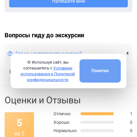
Напишите мне
Вопросы гиду до экскурсии
Где мы встретимся с гидом?
🍪 Используя сайт, вы
соглашаетесь с
Условими
Понятно
Встреча с гидом по договоренности.
использования и Политикой
конфиденциальности
Оценки и Отзывы
Отлично
1
5
Хорошо
0
Нормально
0
из 5