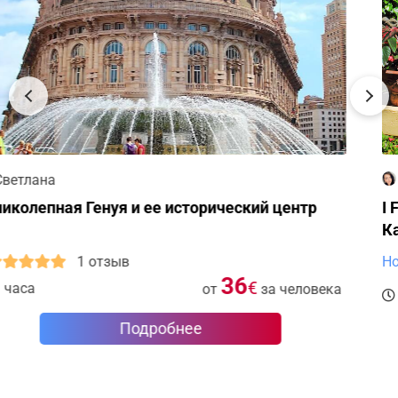
Ирина
I Found My Love in Portofino: Портофино и
Камольи с сюрпризом!
Новая экскурсия
150
€
8 часов
от
за человека
Подробнее