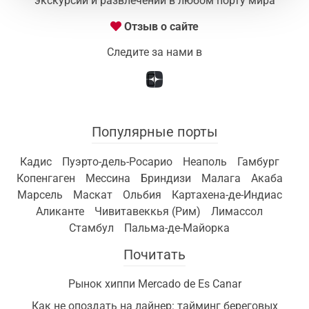
экскурсий и развлечений в любом порту мира
Отзыв о сайте
Следите за нами в
Популярные порты
Кадис
Пуэрто-дель-Росарио
Неаполь
Гамбург
Копенгаген
Мессина
Бриндизи
Малага
Акаба
Марсель
Маскат
Ольбия
Картахена-де-Индиас
Аликанте
Чивитавеккья (Рим)
Лимассол
Стамбул
Пальма-де-Майорка
Почитать
Рынок хиппи Mercado de Es Canar
Как не опоздать на лайнер: тайминг береговых