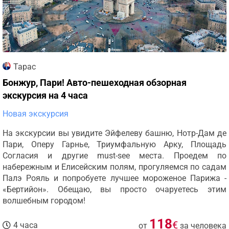
Тарас
Бонжур, Пари! Авто-пешеходная обзорная
экскурсия на 4 часа
Новая экскурсия
На экскурсии вы увидите Эйфелеву башню, Нотр-Дам де
Пари, Оперу Гарнье, Триумфальную Арку, Площадь
Согласия и другие must-see места. Проедем по
набережным и Елисейским полям, прогуляемся по садам
Палэ Рояль и попробуете лучшее мороженое Парижа -
«Бертийон». Обещаю, вы просто очаруетесь этим
волшебным городом!
118
€
4 часа
от
за человека