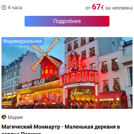
67
€
4 часа
от
за человека
Подробнее
Индивидуальная
Мария
Магический Монмартр - Маленькая деревня в