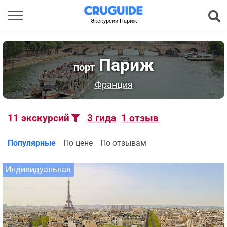
Экскурсии Париж
Париж
порт
Франция
11
экскурсий
3
гида
1
отзыв
Популярные
По цене
По отзывам
Индивидуальная