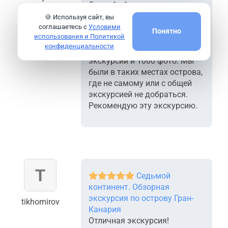
Спасибо большое
экскурсоводу, очень многое
🍪 Используя сайт, вы
нам рассказала и показала.
соглашаетесь с
Условими
Понятно
использования и Политикой
Мы получили массу
конфиденциальности
удовольствия от этой
экскурсии и 1000 фото. Мы
были в таких местах острова,
где не самому или с общей
экскурсией не добраться.
Рекомендую эту экскурсию.
Седьмой
континент. Обзорная
экскурсия по острову Гран-
tikhomirov
Канария
Отличная экскурсия!