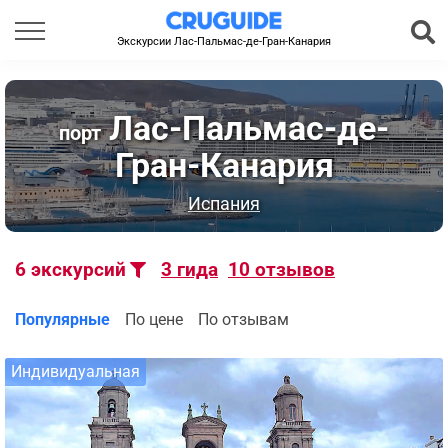
Экскурсии Лас-Пальмас-де-Гран-Канария
Лас-Пальмас-де-
порт
Гран-Канария
Испания
6
экскурсий
3
гида
10
отзывов
Популярные
По цене
По отзывам
Индивидуальная