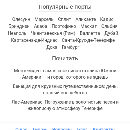
Популярные порты
Олесунн
Марсель
Сплит
Аликанте
Кадис
Бриндизи
Акаба
Портофино
Маскат
Ольбия
Неаполь
Чивитавеккья (Рим)
Валлетта
Дубай
Картахена-де-Индиас
Санта-Крус-де-Тенерифе
Доха
Гамбург
Почитать
Монтевидео: самая спокойная столица Южной
Америки — и город, которого не ждёшь
Венеция для круизных путешественников: день,
полный волшебства
Лас-Америкас: Погружение в золотистые пески и
живописную атмосферу Тенерифе
О нас
Гидам
Вопросы
Блог
Контакты