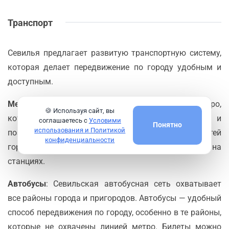
Транспорт
Севилья предлагает развитую транспортную систему,
которая делает передвижение по городу удобным и
доступным.
Метро
: В Севилье действует одна линия метро,
🍪 Используя сайт, вы
которая соединяет ключевые районы города и
соглашаетесь с
Условими
Понятно
использования и Политикой
позволяет быстро добраться до центральных частей
конфиденциальности
города. Билеты можно приобрести в автоматах на
станциях.
Автобусы
: Севильская автобусная сеть охватывает
все районы города и пригородов. Автобусы — удобный
способ передвижения по городу, особенно в те районы,
которые не охвачены линией метро. Билеты можно