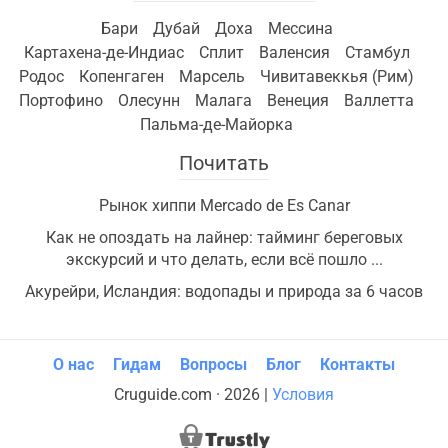
Бари
Дубай
Доха
Мессина
Картахена-де-Индиас
Сплит
Валенсия
Стамбул
Родос
Копенгаген
Марсель
Чивитавеккья (Рим)
Портофино
Олесунн
Малага
Венеция
Валлетта
Пальма-де-Майорка
Почитать
Рынок хиппи Mercado de Es Canar
Как не опоздать на лайнер: тайминг береговых
экскурсий и что делать, если всё пошло ...
Акурейри, Исландия: водопады и природа за 6 часов
О нас
Гидам
Вопросы
Блог
Контакты
Cruguide.com · 2026 |
Условия