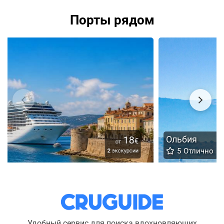
Порты рядом
Ольбия
48
€
от
5
Отлично
6
экскурсий
Удобный сервис для поиска вдохновляющих