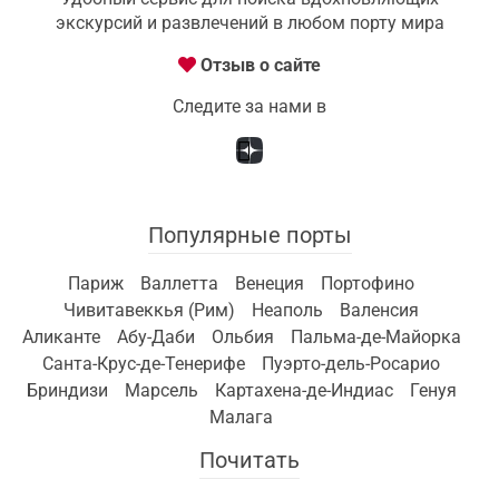
экскурсий и развлечений в любом порту мира
Отзыв о сайте
Следите за нами в
Популярные порты
Париж
Валлетта
Венеция
Портофино
Чивитавеккья (Рим)
Неаполь
Валенсия
Аликанте
Абу-Даби
Ольбия
Пальма-де-Майорка
Санта-Крус-де-Тенерифе
Пуэрто-дель-Росарио
Бриндизи
Марсель
Картахена-де-Индиас
Генуя
Малага
Почитать