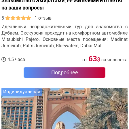
Знакомство с Эмиратами, её жителями и ответы
на ваши вопросы
5
1 отзыв
Идеальный непродожительный тур для знакомства с
Дубаем. Экскурсия проходит на комфортном автомобиле
Mitsubishi Pajero. Основные места посещения: Madinat
Jumeirah; Palm Jumeirah; Bluewaters; Dubai Mall.
63
$
4.5 часа
от
за человека
Подробнее
Индивидуальная