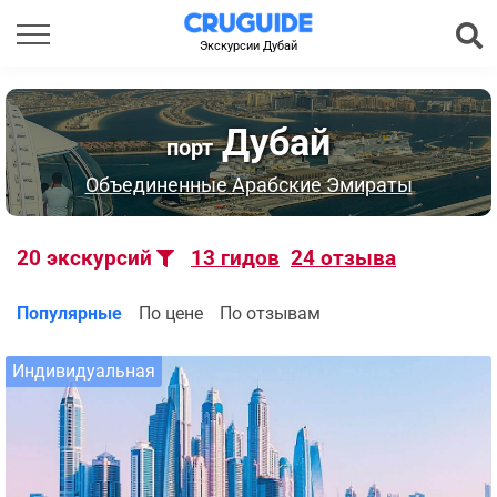
Экскурсии Дубай
Дубай
порт
Объединенные Арабские Эмираты
20
экскурсий
13
гидов
24
отзыва
Популярные
По цене
По отзывам
Индивидуальная