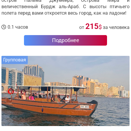
остров Пальма Джумейра, Острова Мира и
величественный Бурдж аль-Араб. С высоты птичьего
полета перед вами откроется весь город, как на ладони!
215
$
0.1 часов
от
за человека
Подробнее
Групповая