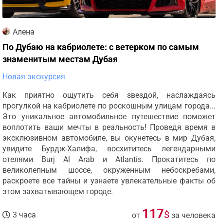
Алена
По Дубаю на кабриолете: с ветерком по самым
знаменитым местам Дубая
Новая экскурсия
Как приятно ощутить себя звездой, наслаждаясь
прогулкой на кабриолете по роскошным улицам города...
Это уникальное автомобильное путешествие поможет
воплотить ваши мечты в реальность! Проведя время в
эксклюзивном автомобиле, вы окунетесь в мир Дубая,
увидите Бурдж-Халифа, восхититесь легендарными
отелями Burj Al Arab и Atlantis. Прокатитесь по
великолепным шоссе, окруженным небоскребами,
раскроете все тайны и узнаете увлекательные факты об
этом захватывающем городе.
117
$
3 часа
от
за человека