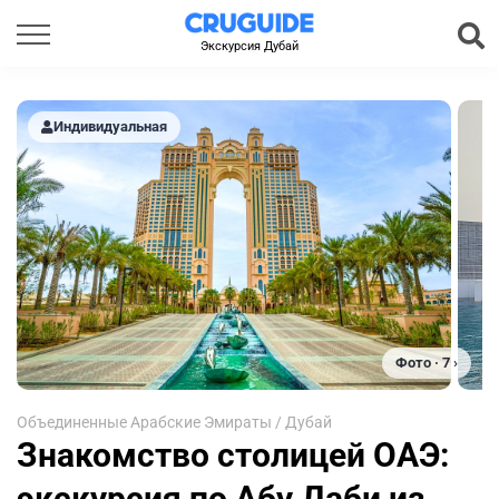
Экскурсия Дубай
Индивидуальная
Фото · 7 ›
Объединенные Арабские Эмираты
/
Дубай
Знакомство столицей ОАЭ:
экскурсия по Абу Даби из