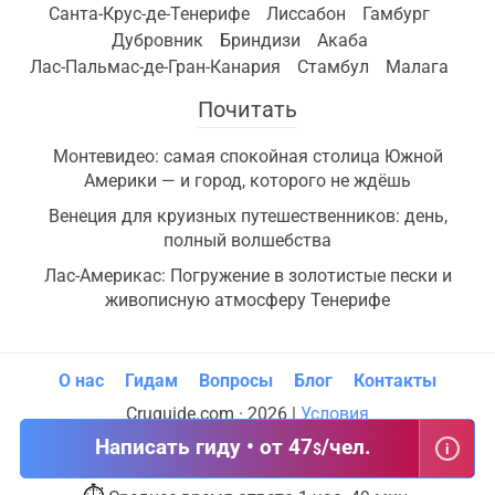
Санта-Крус-де-Тенерифе
Лиссабон
Гамбург
Дубровник
Бриндизи
Акаба
Лас-Пальмас-де-Гран-Канария
Стамбул
Малага
Почитать
Монтевидео: самая спокойная столица Южной
Америки — и город, которого не ждёшь
Венеция для круизных путешественников: день,
полный волшебства
Лас-Америкас: Погружение в золотистые пески и
живописную атмосферу Тенерифе
О нас
Гидам
Вопросы
Блог
Контакты
Cruguide.com · 2026 |
Условия
Написать гиду • от 47
/чел.
$
i