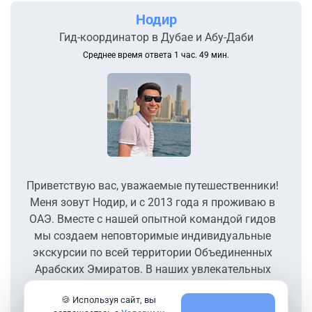
Нодир
Гид-координатор в Дубае и Абу-Даби
Среднее время ответа 1 час. 49 мин.
Приветствую вас, уважаемые путешественники!
Меня зовут Нодир, и с 2013 года я проживаю в
ОАЭ. Вместе с нашей опытной командой гидов
мы создаем неповторимые индивидуальные
экскурсии по всей территории Объединенных
Арабских Эмиратов. В наших увлекательных
поездках мы предлагаем вам погрузиться в
🍪 Используя сайт, вы
современный облик и богатое прошлое, жизнь и