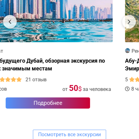
Ренат
Абу-Даби - экскурсия в столицу Арабских
Эмиратов из города Дубай
5
3 отзыва
65
$
8 часов
от
за человека
Подробнее
Посмотреть все экскурсии