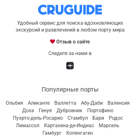
Удобный сервис для поиска вдохновляющих
экскурсий и развлечений в любом порту мира
Отзыв о сайте
Следите за нами в
Популярные порты
Ольбия
Аликанте
Валлетта
Абу-Даби
Валенсия
Доха
Генуя
Дубровник
Портофино
Пуэрто-дель-Росарио
Стамбул
Бари
Родос
Лимассол
Картахена-де-Индиас
Марсель
Гамбург
Копенгаген