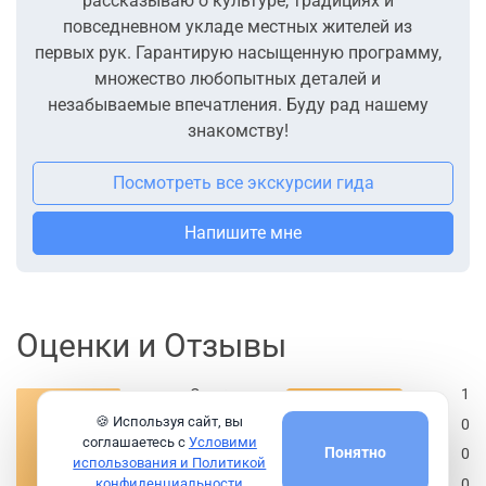
рассказываю о культуре, традициях и
повседневном укладе местных жителей из
первых рук. Гарантирую насыщенную программу,
множество любопытных деталей и
незабываемые впечатления. Буду рад нашему
знакомству!
Посмотреть все экскурсии гида
Напишите мне
Оценки и Отзывы
Отлично
1
5
🍪 Используя сайт, вы
Хорошо
0
соглашаетесь с
Условими
Понятно
Нормально
0
из 5
использования и Политикой
Плохо
0
конфиденциальности