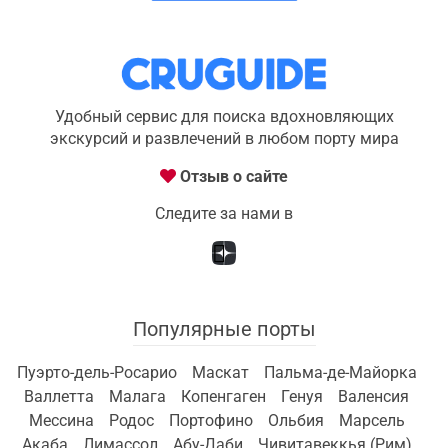
Удобный сервис для поиска вдохновляющих
экскурсий и развлечений в любом порту мира
Отзыв о сайте
Следите за нами в
Популярные порты
Пуэрто-дель-Росарио
Маскат
Пальма-де-Майорка
Валлетта
Малага
Копенгаген
Генуя
Валенсия
Мессина
Родос
Портофино
Ольбия
Марсель
Акаба
Лимассол
Абу-Даби
Чивитавеккья (Рим)