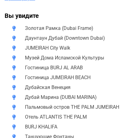
насладиться потрясающим видом.
Даунтаун Дубай (Downtown Dubai)
: Это сердце Дубая,
Вы увидите
где находятся самые высокие и роскошные отели,
офисные здания и апартаменты в мире.
Золотая Рамка (Dubai Frame)
Даунтаун Дубай (Downtown Dubai)
JUMEIRAH City Walk
: Этот район напоминает Тайм
Сквер в Нью-Йорке, создавая атмосферу невероятного
JUMEIRAH City Walk
вдохновения.
Музей Дома Исламской Культуры
Музей Дома исламской культуры
Гостиница BURJ AL ARAB
: Здесь вы сможете
познакомиться с национальными сокровищами,
Гостиница JUMEIRAH BEACH
такими как ювелирные изделия, текстиль и ковровые
Дубайская Венеция
изделия.
Дубай Марина (DUBAI MARINA)
Гостиница BURJ AL ARAB 7*
: Это единственная 7-
Пальмовый остров THE PALM JUMEIRAH
звездочная гостиница в мире, где для интерьера
использовано более 8 000 м² золота и множество
Отель ATLANTIS THE PALM
других роскошных материалов.
BURJ KHALIFA
Гостиница JUMEIRAH BEACH
Танцующие Фонтаны
: Этот отель построен в