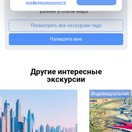
конфиденциальности
доказать огромное количество моих гостей из
разных уголков Мира.
Посмотреть все экскурсии гида
Напишите мне
Другие интересные
экскурсии
Индивидуальная