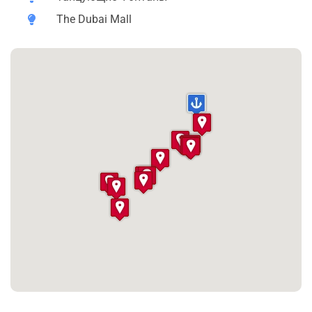
виде волны, предоставляя великолепные виды и
The Dubai Mall
уникальный дизайн.
Дубайская Венеция
: Здесь вы найдете каналы,
протянувшиеся на 3 километра между отелями
MADINAT JUMEIRAH, AL QASR и MINA’A AL SALAM,
создавая великолепные фото-моменты.
Дубай Марина (DUBAI MARINA)
: Этот район
предлагает самые высокие жилые здания в мире и
крупнейшую яхтовую гавань, которую нужно увидеть
собственными глазами.
Пальмовый остров THE PALM JUMEIRAH
: Здесь у вас
будет возможность посетить первый искусственный
остров, созданный над водой.
Отель ATLANTIS THE PALM
: Один из самых больших и
впечатляющих отелей в мире, открытие которого было
видно из космоса.