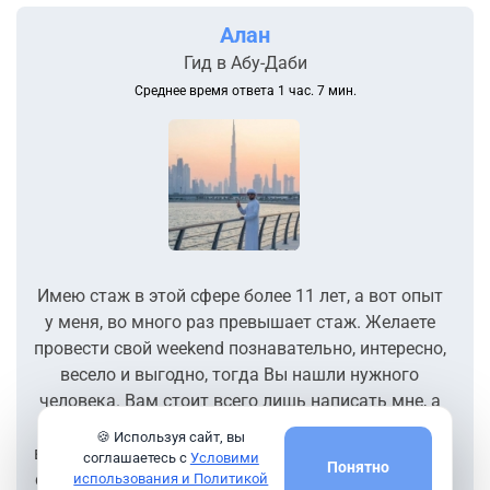
Алан
Гид в Абу-Даби
Среднее время ответа 1 час. 7 мин.
Имею стаж в этой сфере более 11 лет, а вот опыт
у меня, во много раз превышает стаж. Желаете
провести свой weekend познавательно, интересно,
весело и выгодно, тогда Вы нашли нужного
человека. Вам стоит всего лишь написать мне, а
остальное за Вас сделаю Я. После проведения
🍪 Используя сайт, вы
всех интереснейших экскурсии, Вы вспомните про
соглашаетесь с
Условими
Понятно
свой отдых как один из самых лучших! Это могут
использования и Политикой