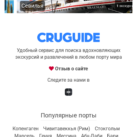
от
Севилья
1
экскурсия
Удобный сервис для поиска вдохновляющих
экскурсий и развлечений в любом порту мира
Отзыв о сайте
Следите за нами в
Популярные порты
Копенгаген
Чивитавеккья (Рим)
Стокгольм
Марсель
Генуя
Мессина
Абу-Даби
Бари