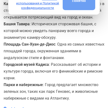
Понятно
использования и Политикой
Кафедральный собор Кадиса
: Величественный собор в
конфиденциальности
стиле барокко и неоклассицизма с башней, с которой
открывается потрясающий вид на город и океан.
Башня Тавира
: Историческая сторожевая башня, с
которой можно увидеть панораму всего города и
знаменитую камеру-обскуру.
Площадь Сан-Хуан-де-Диос
: Одна из самых известных
площадей города, окруженная зданиями в
андалузском стиле и фонтанами.
Городской музей Кадиса
: Рассказывает об истории и
культуре города, включая его финикийские и римские
корни.
Парки и набережные
: Город предлагает множество
зеленых зон, таких как парк Геновес, и живописные
набережные с видами на Атлантику.