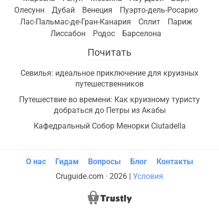
Олесунн
Дубай
Венеция
Пуэрто-дель-Росарио
Лас-Пальмас-де-Гран-Канария
Сплит
Париж
Лиссабон
Родос
Барселона
Почитать
Севилья: идеальное приключение для круизных
путешественников
Путешествие во времени: Как круизному туристу
добраться до Петры из Акабы
Кафедральный Собор Менорки Ciutadella
О нас
Гидам
Вопросы
Блог
Контакты
Cruguide.com · 2026 |
Условия