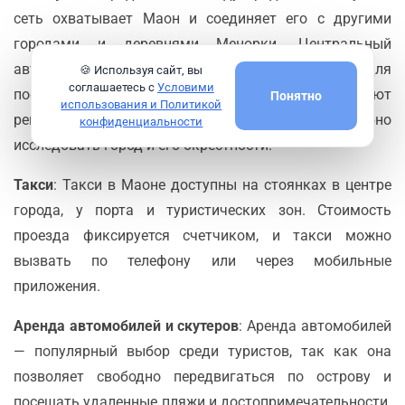
сеть охватывает Маон и соединяет его с другими
городами и деревнями Менорки. Центральный
автовокзал Маона служит отправной точкой для
🍪 Используя сайт, вы
соглашаетесь с
Условими
поездок по всему острову. Автобусы курсируют
Понятно
использования и Политикой
регулярно, что позволяет туристам удобно
конфиденциальности
исследовать город и его окрестности.
Такси
: Такси в Маоне доступны на стоянках в центре
города, у порта и туристических зон. Стоимость
проезда фиксируется счетчиком, и такси можно
вызвать по телефону или через мобильные
приложения.
Аренда автомобилей и скутеров
: Аренда автомобилей
— популярный выбор среди туристов, так как она
позволяет свободно передвигаться по острову и
посещать удаленные пляжи и достопримечательности.