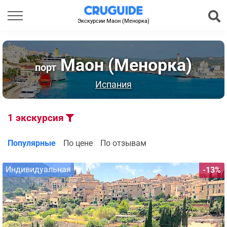
Экскурсии Маон (Менорка)
Маон (Менорка)
порт
Испания
1
экскурсия
Популярные
По цене
По отзывам
Индивидуальная
-13%