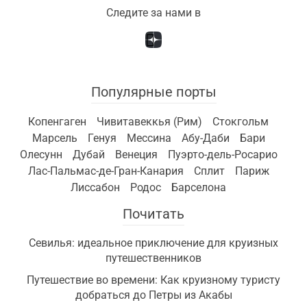
Следите за нами в
Популярные порты
Копенгаген
Чивитавеккья (Рим)
Стокгольм
Марсель
Генуя
Мессина
Абу-Даби
Бари
Олесунн
Дубай
Венеция
Пуэрто-дель-Росарио
Лас-Пальмас-де-Гран-Канария
Сплит
Париж
Лиссабон
Родос
Барселона
Почитать
Севилья: идеальное приключение для круизных
путешественников
Путешествие во времени: Как круизному туристу
добраться до Петры из Акабы