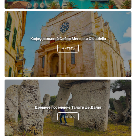
Кафедральный Собор Менорки Ciutadella
Читать
Древнее поселение Талати де Дальт
Читать