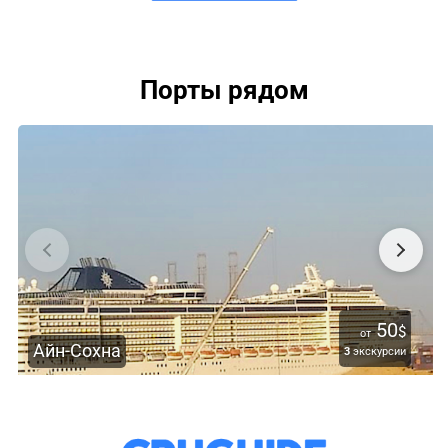
Порты рядом
50
$
от
Айн-Сохна
3
экскурсии