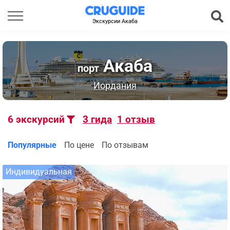
Экскурсии Акаба
Акаба
порт
Иордания
6
экскурсий
3
гида
1
отзыв
Популярные
По цене
По отзывам
Индивидуальная