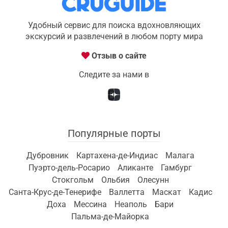
Удобный сервис для поиска вдохновляющих
экскурсий и развлечений в любом порту мира
Отзыв о сайте
Следите за нами в
Популярные порты
Дубровник
Картахена-де-Индиас
Малага
Пуэрто-дель-Росарио
Аликанте
Гамбург
Стокгольм
Ольбия
Олесунн
Санта-Крус-де-Тенерифе
Валлетта
Маскат
Кадис
Доха
Мессина
Неаполь
Бари
Пальма-де-Майорка