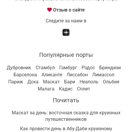
Отзыв о сайте
Следите за нами в
Популярные порты
Дубровник
Стамбул
Гамбург
Родос
Бриндизи
Барселона
Аликанте
Лиссабон
Лимассол
Париж
Доха
Маскат
Бари
Неаполь
Ольбия
Малага
Кадис
Сплит
Почитать
Маскат за день: восточная сказка для круизных
путешественников
Как провести день в Абу-Даби круизному