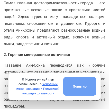
Самая главная достопримечательность города — его
протяженные песчаные пляжи с кристально чистой
водой. Здесь туристы могут насладиться солнцем,
плаванием, сноркелингом и дайвингом. Курорты и
отели Айн-Сохны предлагают разнообразные водные
виды спорта и активный отдых, включая водные
лыжи, виндсерфинг и каякинг.
2.
Горячие минеральные источники
Название Айн-Сохна переводится как «Горячие
источники», что связано с термальными источниками,
расположенными неподалеку. Эти источники
🍪 Используя сайт, вы
соглашаетесь с
Условими
считаются лечебными благодаря своим минеральным
Понятно
использования и Политикой
свойствам и привлекают посетителей, желающих
конфиденциальности
расслабиться и получить оздоровительные
процедуры.