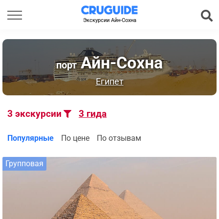
Экскурсии Айн-Сохна
Айн-Сохна
порт
Египет
3
экскурсии
3
гида
Популярные
По цене
По отзывам
Групповая