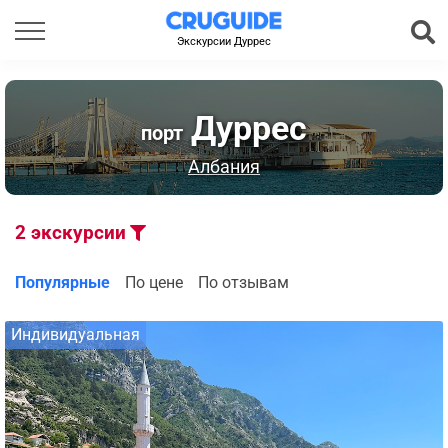
Экскурсии Дуррес
Дуррес
порт
Албания
2
экскурсии
Популярные
По цене
По отзывам
Индивидуальная