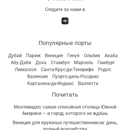
Следите за нами в
Популярные порты
Дубай
Париж
Венеция
Генуя
Ольбия
Акаба
Абу-Даби
Доха
Стамбул
Марсель
Гамбург
Лимассол
Санта-Крус-де-Тенерифе
Родос
Валенсия
Пуэрто-дель-Росарио
Картахена-де-Индиас
Валлетта
Почитать
Монтевидео: самая спокойная столица Южной
Америки — и город, которого не ждёшь
Венеция для круизных путешественников: день,
полный волшебства