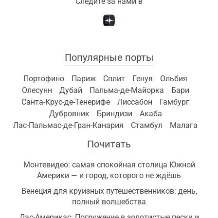
Следите за нами в
Популярные порты
Портофино
Париж
Сплит
Генуя
Ольбия
Олесунн
Дубай
Пальма-де-Майорка
Бари
Санта-Крус-де-Тенерифе
Лиссабон
Гамбург
Дубровник
Бриндизи
Акаба
Лас-Пальмас-де-Гран-Канария
Стамбул
Малага
Почитать
Монтевидео: самая спокойная столица Южной
Америки — и город, которого не ждёшь
Венеция для круизных путешественников: день,
полный волшебства
Лас-Америкас: Погружение в золотистые пески и