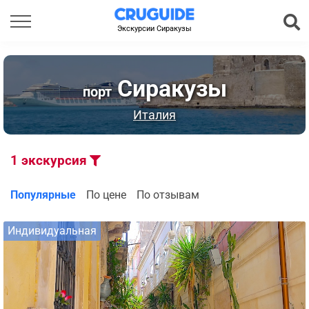
Экскурсии Сиракузы
Сиракузы
порт
Италия
1
экскурсия
Популярные
По цене
По отзывам
Индивидуальная