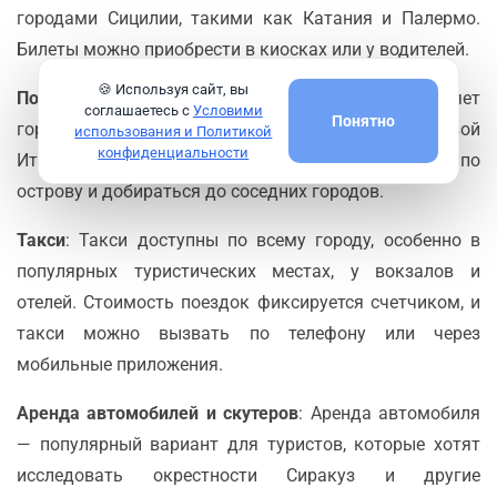
городами Сицилии, такими как Катания и Палермо.
Билеты можно приобрести в киосках или у водителей.
🍪 Используя сайт, вы
Поезда
: Железнодорожная станция Сиракуз соединяет
соглашаетесь с
Условими
Понятно
город с другими частями Сицилии и материковой
использования и Политикой
конфиденциальности
Италией. Поезда — удобный способ путешествовать по
острову и добираться до соседних городов.
Такси
: Такси доступны по всему городу, особенно в
популярных туристических местах, у вокзалов и
отелей. Стоимость поездок фиксируется счетчиком, и
такси можно вызвать по телефону или через
мобильные приложения.
Аренда автомобилей и скутеров
: Аренда автомобиля
— популярный вариант для туристов, которые хотят
исследовать окрестности Сиракуз и другие