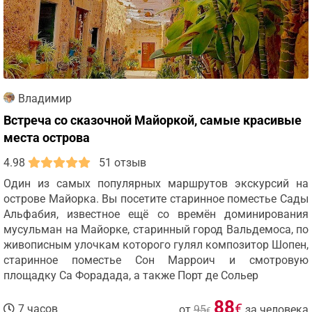
Владимир
Встреча со сказочной Майоркой, самые красивые
места острова
4.98
51 отзыв
Один из самых популярных маршрутов экскурсий на
острове Майорка. Вы посетите старинное поместье Сады
Альфабия, известное ещё со времён доминирования
мусульман на Майорке, старинный город Вальдемоса, по
живописным улочкам которого гулял композитор Шопен,
старинное поместье Сон Марроич и смотровую
площадку Са Форадада, а также Порт де Сольер
88
€
7 часов
от
95
за человека
€