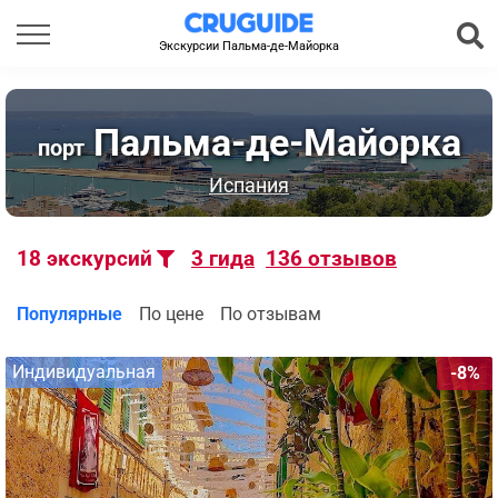
Экскурсии Пальма-де-Майорка
Пальма-де-Майорка
порт
Испания
18
экскурсий
3
гида
136
отзывов
Популярные
По цене
По отзывам
Индивидуальная
-8%