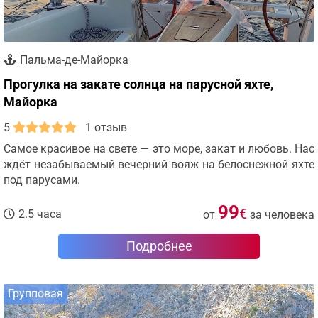
Пальма-де-Майорка
Прогулка на закате солнца на парусной яхте,
Майорка
5
1 отзыв
Самое красивое на свете — это море, закат и любовь. Нас
ждёт незабываемый вечерний вояж на белоснежной яхте
под парусами.
99
€
2.5 часа
от
за человека
Подробнее
Групповая