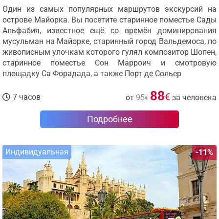
Один из самых популярных маршрутов экскурсий на
острове Майорка. Вы посетите старинное поместье Сады
Альфабия, известное ещё со времён доминирования
мусульман на Майорке, старинный город Вальдемоса, по
живописным улочкам которого гулял композитор Шопен,
старинное поместье Сон Марроич и смотровую
площадку Са Форадада, а также Порт де Сольер
88
€
7 часов
от
95
за человека
€
Подробнее
Индивидуальная
-11%