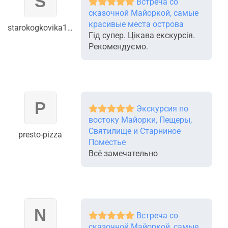
Встреча со
сказочной Майоркой, самые
красивые места острова
starokogkovika180586
Гід супер. Цікава екскурсія.
Рекомендуємо.
Экскурсия по
востоку Майорки, Пещеры,
Святилище и Старниное
presto-pizza
Поместье
Всё замечательно
Встреча со
сказочной Майоркой, самые