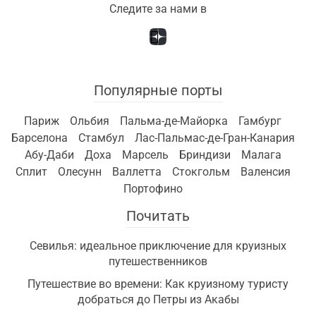
Следите за нами в
Популярные порты
Париж
Ольбия
Пальма-де-Майорка
Гамбург
Барселона
Стамбул
Лас-Пальмас-де-Гран-Канария
Абу-Даби
Доха
Марсель
Бриндизи
Малага
Сплит
Олесунн
Валлетта
Стокгольм
Валенсия
Портофино
Почитать
Севилья: идеальное приключение для круизных
путешественников
Путешествие во времени: Как круизному туристу
добраться до Петры из Акабы