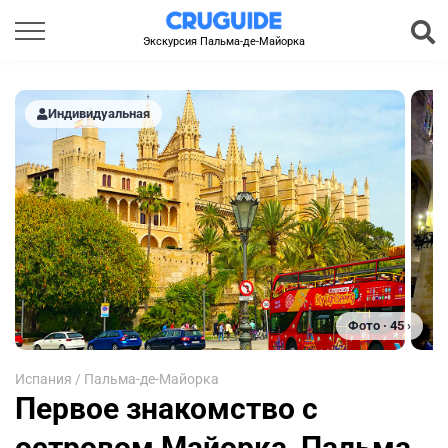
Экскурсия Пальма-де-Майорка
Индивидуальная
Фото · 45 ›
Испания
/
Пальма-де-Майорка
Первое знакомство с
островом Майорка, Пальма