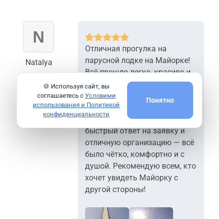
Отличная прогулка на
парусной лодке на Майорке!
Natalya
Всё прошло легко, красиво и
очень атмосферно — море,
🍪 Используя сайт, вы
ветер и потрясающие виды
соглашаетесь с
Условими
Понятно
использования и Политикой
острова с воды. Отдельное
конфиденциальности
спасибо гиду Владимиру за
быстрый ответ на заявку и
отличную организацию — всё
было чётко, комфортно и с
душой. Рекомендую всем, кто
хочет увидеть Майорку с
другой стороны!