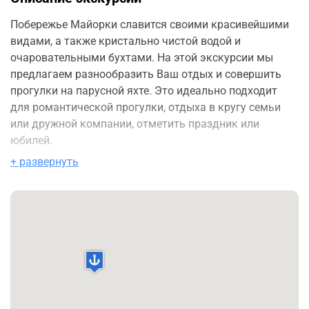
Побережье Майорки славится своими красивейшими
видами, а также кристально чистой водой и
очаровательными бухтами. На этой экскурсии мы
предлагаем разнообразить Ваш отдых и совершить
прогулки на парусной яхте. Это идеально подходит
для романтической прогулки, отдыха в кругу семьи
или дружной компании, отметить праздник или
юбилей.
+ развернуть
Во время экскурсии на яхте можно посетить красивые
пляжи и бухты, встать на якорь в любом
понравившимся месте по маршруту, для купания, или
пообедать в ресторане прямо на берегу моря.
Эту экскурсию, также можно заказать на 7 часов,
стоимость 1300
€