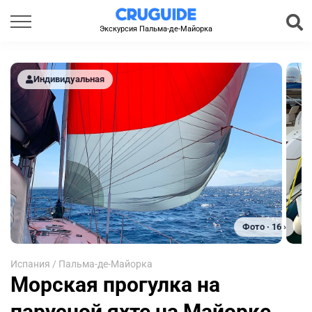
Экскурсия Пальма-де-Майорка
Индивидуальная
Фото · 16 ›
Испания
/
Пальма-де-Майорка
Морская прогулка на
парусной яхте на Майорке