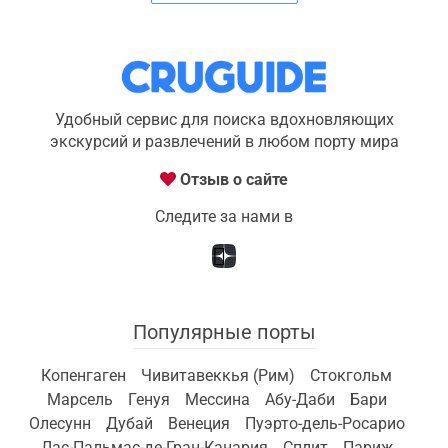
Удобный сервис для поиска вдохновляющих
экскурсий и развлечений в любом порту мира
Отзыв о сайте
Следите за нами в
Популярные порты
Копенгаген
Чивитавеккья (Рим)
Стокгольм
Марсель
Генуя
Мессина
Абу-Даби
Бари
Олесунн
Дубай
Венеция
Пуэрто-дель-Росарио
Лас-Пальмас-де-Гран-Канария
Сплит
Париж