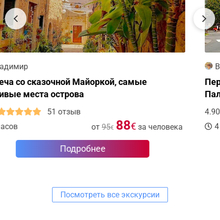
Владимир
Первое знакомство с островом Майорка,
Пальма и Вальдемоса
4.90
31 отзыв
63
€
4 часа
от
70
за человека
€
Подробнее
Посмотреть все экскурсии