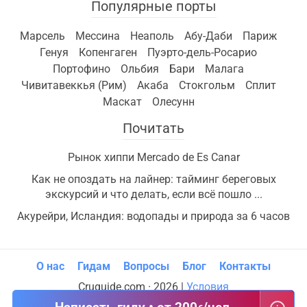
Популярные порты
Марсель
Мессина
Неаполь
Абу-Даби
Париж
Генуя
Копенгаген
Пуэрто-дель-Росарио
Портофино
Ольбия
Бари
Малага
Чивитавеккья (Рим)
Акаба
Стокгольм
Сплит
Маскат
Олесунн
Почитать
Рынок хиппи Mercado de Es Canar
Как не опоздать на лайнер: тайминг береговых
экскурсий и что делать, если всё пошло ...
Акурейри, Исландия: водопады и природа за 6 часов
О нас
Гидам
Вопросы
Блог
Контакты
Cruguide.com · 2026 |
Условия