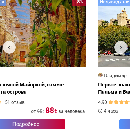
Индивидуальная
-11%
Владимир
Первое знакомство с островом Майорка,
Пальма и Вальдемоса
4.90
31 отзыв
63
€
4 часа
от
70
за человека
€
Подробнее