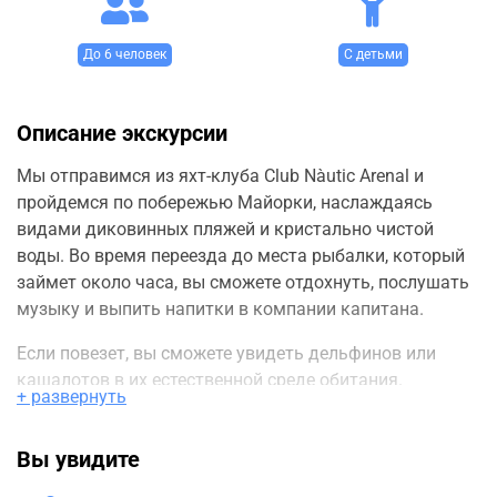
До 6 человек
С детьми
Описание экскурсии
Мы отправимся из яхт-клуба Club Nàutic Arenal и
пройдемся по побережью Майорки, наслаждаясь
видами диковинных пляжей и кристально чистой
воды. Во время переезда до места рыбалки, который
займет около часа, вы сможете отдохнуть, послушать
музыку и выпить напитки в компании капитана.
Если повезет, вы сможете увидеть дельфинов или
кашалотов в их естественной среде обитания.
+ развернуть
Прибыв на место рыбалки, капитан подберет нужные
снасти и начнется самый интересный процесс - сама
Вы увидите
рыбалка. В майоркинских водах можно поймать