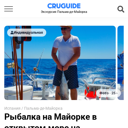
Экскурсия Пальма-де-Майорка
Индивидуальная
Фото · 25 ›
Испания
/
Пальма-де-Майорка
Рыбалка на Майорке в
открытом море на