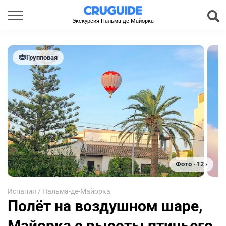
Экскурсия Пальма-де-Майорка
Групповая
Фото · 12 ›
Испания
/
Пальма-де-Майорка
Полёт на воздушном шаре,
Майорка с высоты птичьего