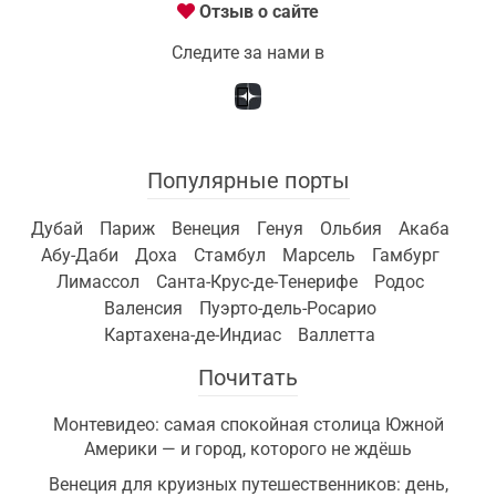
Отзыв о сайте
Следите за нами в
Популярные порты
Дубай
Париж
Венеция
Генуя
Ольбия
Акаба
Абу-Даби
Доха
Стамбул
Марсель
Гамбург
Лимассол
Санта-Крус-де-Тенерифе
Родос
Валенсия
Пуэрто-дель-Росарио
Картахена-де-Индиас
Валлетта
Почитать
Монтевидео: самая спокойная столица Южной
Америки — и город, которого не ждёшь
Венеция для круизных путешественников: день,