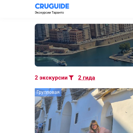
Экскурсии Таранто
2
экскурсии
2
гида
Групповая