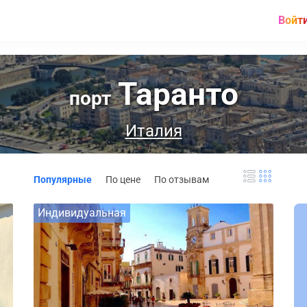
Войт
Таранто
порт
Италия
Популярные
По цене
По отзывам
Индивидуальная