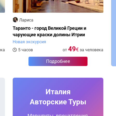
Лариса
Таранто - город Великой Греции и
чарующие краски долины Итрии
Новая экскурсия
49
€
ека
5 часов
от
за человека
Подробнее
Италия
Авторские Туры
Маршруты, впечатления,