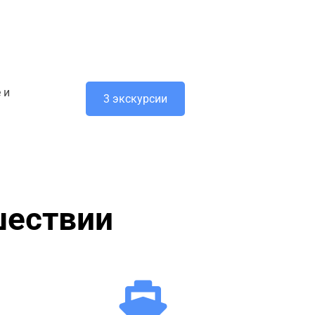
 и
3 экскурсии
шествии