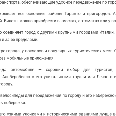
ранспорта, обеспечивающие удобное передвижение по горо
окрывает все основные районы Таранто и пригородов. 
й. Билеты можно приобрести в киосках, автоматах или у во
о соединяет город с другими крупными городами Италии, 
 и за её пределами.
тре города, у вокзалов и популярных туристических мест.
ерез мобильные приложения.
енда автомобиля — хороший выбор для туристов, 
к Альберобелло с его уникальными трулли или Лечче с е
городу.
 велосипеды для передвижения по городу и его набережн
ь побережья.
 его узкими улочками и историческими зданиями лучше 