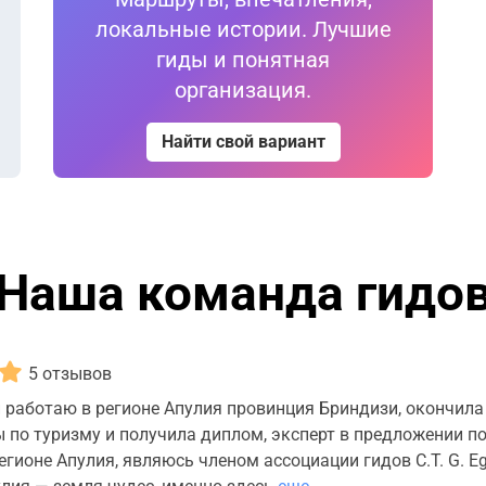
локальные истории. Лучшие
гиды и понятная
организация.
Найти свой вариант
Наша команда гидо
5 отзывов
 работаю в регионе Апулия провинция Бриндизи, окончила
 по туризму и получила диплом, эксперт в предложении п
егионе Апулия, являюсь членом ассоциации гидов C.T. G. Eg