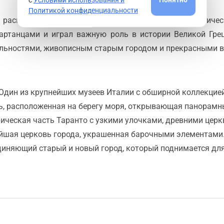
Политикой конфиденциальности
, расположенный в регионе Апулия на побережье Ионичес
артанцами и играл важную роль в истории Великой Грец
льностями, живописным старым городом и прекрасными в
 Один из крупнейших музеев Италии с обширной коллекцие
ь, расположенная на берегу моря, открывающая панорамны
рическая часть Таранто с узкими улочками, древними цер
ейшая церковь города, украшенная барочными элементами
диняющий старый и новый город, который поднимается для