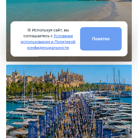
На Майорке находится лучший пляж Испании (и
🍪 Используя сайт, вы
четвёртый лучший пляж Европы)
соглашаетесь с
Условими
Понятно
191
использования и Политикой
конфиденциальности
Читать