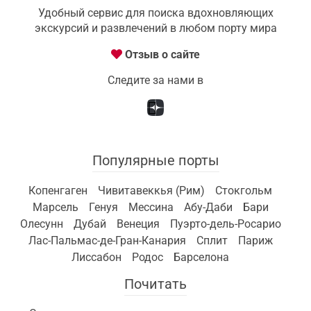
Удобный сервис для поиска вдохновляющих
экскурсий и развлечений в любом порту мира
Отзыв о сайте
Следите за нами в
Популярные порты
Копенгаген
Чивитавеккья (Рим)
Стокгольм
Марсель
Генуя
Мессина
Абу-Даби
Бари
Олесунн
Дубай
Венеция
Пуэрто-дель-Росарио
Лас-Пальмас-де-Гран-Канария
Сплит
Париж
Лиссабон
Родос
Барселона
Почитать