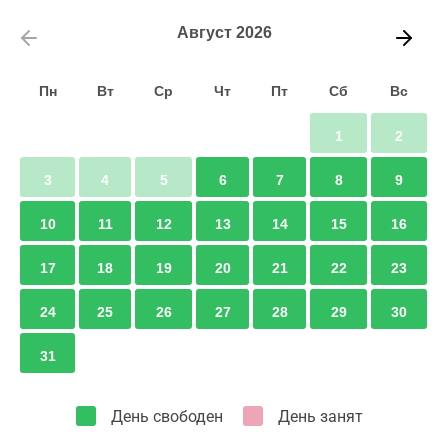
роскоши и технологическом великолепии. Он идеально
Август
2026
подходит как для первого знакомства с городом, так и
для тех, кто хочет обновить свою коллекцию ярких
впечатлений и фотографий.
Пн
Вт
Ср
Чт
Пт
Сб
Вс
1
2
3
4
5
6
7
8
9
10
11
12
13
14
15
16
17
18
19
20
21
22
23
24
25
26
27
28
29
30
31
День свободен
День занят