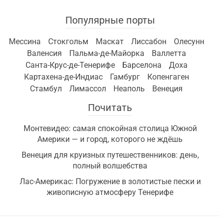
Популярные порты
Мессина
Стокгольм
Маскат
Лиссабон
Олесунн
Валенсия
Пальма-де-Майорка
Валлетта
Санта-Крус-де-Тенерифе
Барселона
Доха
Картахена-де-Индиас
Гамбург
Копенгаген
Стамбул
Лимассол
Неаполь
Венеция
Почитать
Монтевидео: самая спокойная столица Южной
Америки — и город, которого не ждёшь
Венеция для круизных путешественников: день,
полный волшебства
Лас-Америкас: Погружение в золотистые пески и
живописную атмосферу Тенерифе