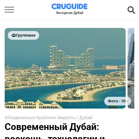
Экскурсия Дубай
Групповая
Фото · 10 ›
Объединенные Арабские Эмираты
/
Дубай
Современный Дубай:
роскошь, технологии и