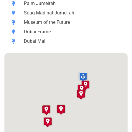
Palm Jumeirah
фотографии на фоне этого современного чуда.
Souq Madinat Jumeirah
2. Остров Palm Jumeirah Продолжим на знаменитом
Museum of the Future
рукотворном острове в форме пальмы. Мы сделаем
остановку для фото с видами на небоскребы района
Dubai Frame
Дубай Марина и панораму залива.
Dubai Mall
3. Мадинат Джумейра (арабская Венеция)
Погружаемся в атмосферу восточной сказки,
прогуливаясь по каналам этого живописного
комплекса. Здесь нас ждёт фотостоп с невероятным
видом на культовый отель Бурдж Аль Араб.
4.Музей будущего Один из самых инновационных
архитектурных проектов в мире. Мы сделаем
остановку для фото на фоне этого футуристического
здания, которое символизирует стремление Дубая к
развитию и прогрессу.
5. Рамка Дубая Уникальное сооружение, соединяющее