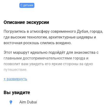
С детьми
Описание экскурсии
Погрузитесь в атмосферу современного Дубая, города,
где высокие технологии, архитектурные шедевры и
восточная роскошь слились воедино.
Этот маршрут идеально подойдёт для знакомства с
главными достопримечательностями города и
позволит вам увидеть его яркие стороны за одно
путешествие.
+ развернуть
Маршрут экскурсии:
1. Остров Bluewaters Island и Ain Dubai Начнём
Вы увидите
экскурсию на живописном острове Bluewaters, где
расположено самое большое колесо обозрения в мире
Aim Dubai
— Ain Dubai. У вас будет возможность сделать яркие