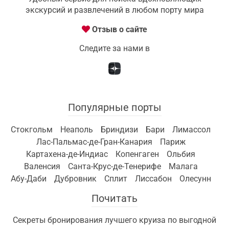
экскурсий и развлечений в любом порту мира
Отзыв о сайте
Следите за нами в
Популярные порты
Стокгольм
Неаполь
Бриндизи
Бари
Лимассол
Лас-Пальмас-де-Гран-Канария
Париж
Картахена-де-Индиас
Копенгаген
Ольбия
Валенсия
Санта-Крус-де-Тенерифе
Малага
Абу-Даби
Дубровник
Сплит
Лиссабон
Олесунн
Почитать
Секреты бронирования лучшего круиза по выгодной