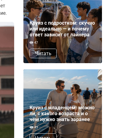
ает
ие.
Круиз с подростком: скучно
или идеально — и почему
ответ зависит от лайнера
47
Читать
Круиз с младенцем: можно
ли, с какого возраста и о
чём нужно знать заранее
43