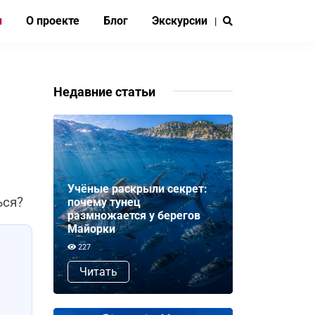
и
О проекте
Блог
Экскурсии
|
Недавние статьи
Учёные раскрыли секрет:
ься?
почему тунец
размножается у берегов
Майорки
227
Читать