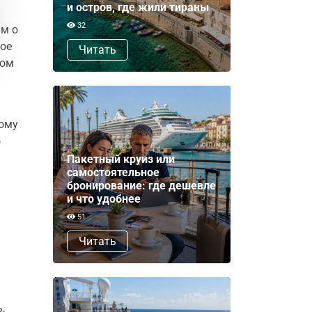
и остров, где жили тираны
32
ьм о
мое
Читать
ром
тому
о
Пакетный круиз или
самостоятельное
бронирование: где дешевле
и что удобнее
51
Читать
,