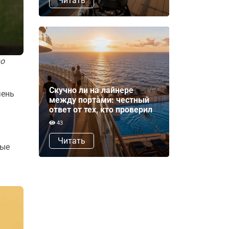
Читать
во
Скучно ли на лайнере
чень
между портами: честный
ответ от тех, кто проверил
43
Читать
вые