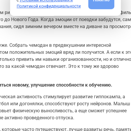
Политикой конфиденциальности
им ритуалы. К примеру, летом в отпуске смонтировать фил
о до Нового Года. Когда эмоции от поездки забудутся, са
нания, сидя зимним вечером вместе на диване за просмот
же. Собрать чемодан в предвкушении интересной
том положительных эмоций вряд ли получится. А если к э
только привить им навыки организованности, но и отличн
то за какой чемодан отвечает. Это к тому же здорово
иться новому, улучшение способности к обучению.
ическая активность стимулирует развитие гиппокампа, а
тбол или догонялки, способствуют росту нейронов. Малыш
овьет физическую выносливость, а еще сможет успешнее
е активно проведенного отпуска.
, которые часто путешествуют, лучше развиты речь, память