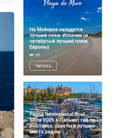
На Майорке находится
лучший пляж Испании (и
четвёртый лучший пляж
Европы)
190
Читать
Palma International Boat
Show 2026 в Пальме: гид по
выставке, советы и лучшие
места рядом