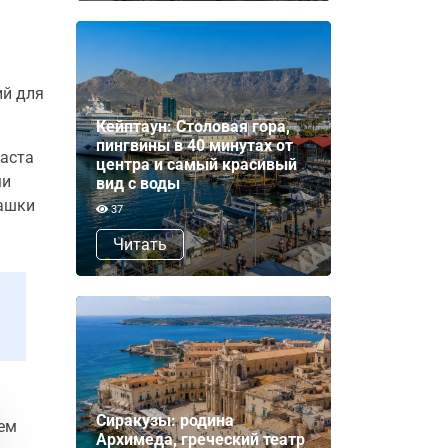
ий для
Кейптаун: Столовая гора,
пингвины в 40 минутах от
раста
центра и самый красивый
ми
вид с воды
рашки
37
Читать
Сиракузы: родина
чем
Архимеда, греческий театр