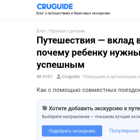
Блог о путешествиях и береговых экскурсиях
Блог
/
Круизы с детьми
Путешествия — вклад в
почему ребенку нужны
успешным
5101
Cruguide
- Помощник в организации 
Как с помощью совместных поездок 
🎯 Хотите добавить экскурсию к пу
Выберите направление — покажем лучшие экск
Популярные
Подобрать экскурсию