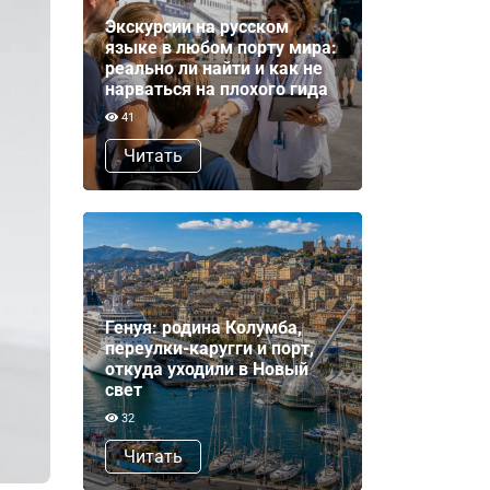
Экскурсии на русском
языке в любом порту мира:
реально ли найти и как не
нарваться на плохого гида
41
Читать
Генуя: родина Колумба,
переулки-каругги и порт,
откуда уходили в Новый
свет
32
Читать