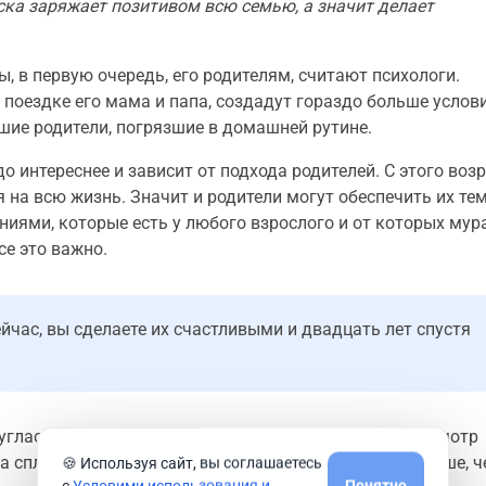
ка заряжает позитивом всю семью, а значит делает
, в первую очередь, его родителям, считают психологи.
поездке его мама и папа, создадут гораздо больше услов
шие родители, погрязшие в домашней рутине.
здо интереснее и зависит от подхода родителей. С этого воз
на всю жизнь. Значит и родители могут обеспечить их те
ями, которые есть у любого взрослого и от которых му
се это важно.
йчас, вы сделаете их счастливыми и двадцать лет спустя
глас Уигген. Это как раз о том, что совместный просмотр
а сплочение членов семьи так же, а иногда даже больше, 
🍪 Используя сайт, вы соглашаетесь
с
Условими использования и
Понятно