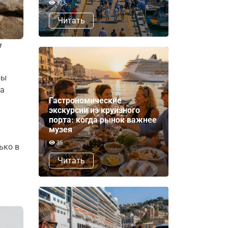
373
Читать
и
бы
на
Гастрономические
экскурсии из круизного
порта: когда рынок важнее
музея
35
ько в
Читать