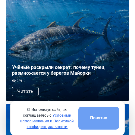
Учёные раскрыли секрет: почему тунец
размножается у берегов Майорки
229
Читать
🍪 Используя сайт, вы
соглашаетесь с
Условими
Понятно
использования и Политикой
конфиденциальности