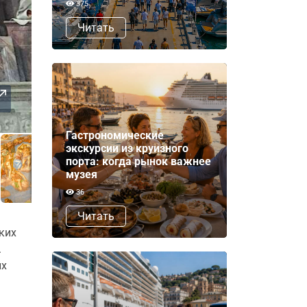
375
Читать
Гастрономические
экскурсии из круизного
порта: когда рынок важнее
музея
36
Читать
ких
.
их