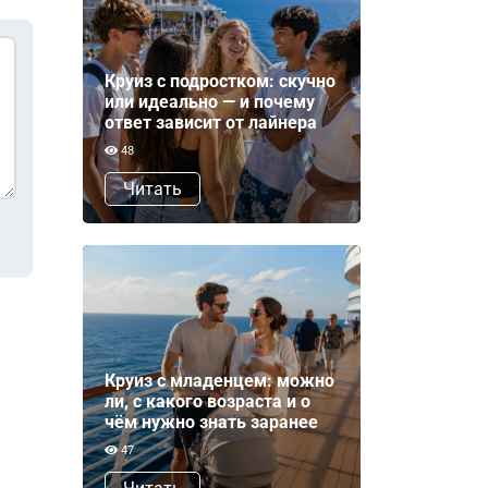
Круиз с подростком: скучно
или идеально — и почему
ответ зависит от лайнера
48
Читать
Круиз с младенцем: можно
ли, с какого возраста и о
чём нужно знать заранее
47