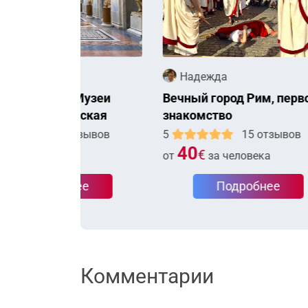
Надежда
Н
 Музеи
Вечный город Рим, первое
Анти
нская
знакомство
впеч
Св. Петра
посе
тзывов
5
15 отзывов
5
40
4
€
а
от
за человека
от
ее
Подробнее
Комментарии