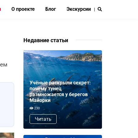
и
О проекте
Блог
Экскурсии
|
Недавние статьи
аем
Учёные раскрыли секрет:
почему тунец
размножается у берегов
Майорки
230
Читать