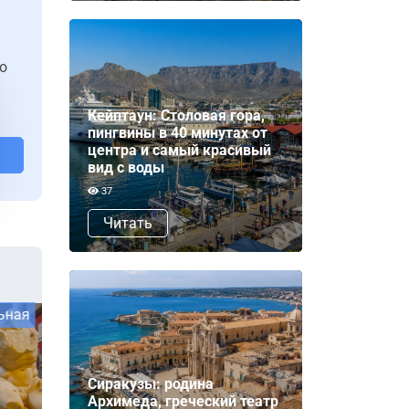
о
Кейптаун: Столовая гора,
пингвины в 40 минутах от
центра и самый красивый
вид с воды
37
Читать
Индивидуальная
Индивидуал
Сиракузы: родина
Архимеда, греческий театр