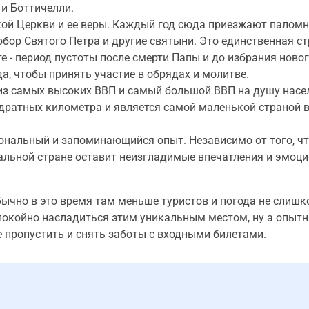
и Боттичелли.
ской Церкви и ее веры. Каждый год сюда приезжают паломн
обор Святого Петра и другие святыни. Это единственная ст
е - период пустоты после смерти Папы и до избрания новог
, чтобы принять участие в обрядах и молитве.
 из самых высоких ВВП и самый большой ВВП на душу насе
адратных километра и является самой маленькой страной 
циональный и запоминающийся опыт. Независимо от того, ч
альной стране оставит неизгладимые впечатления и эмоци
бычно в это время там меньше туристов и погода не слиш
спокойно насладиться этим уникальным местом, ну а опыт
е пропустить и снять заботы с входными билетами.