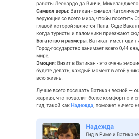
работы Леонардо да Винчи, Микеланджело 
Символ веры
: Ватикан - символ Католиче
верующие со всего мира, чтобы посетить С
главой которой является Папа. Седе Вакант
когда туристы и паломники приезжают сюда
Богатство и размеры
: Ватикан имеет один
Город-государство занимает всего 0,44 кв
мире.
Эмоции
: Визит в Ватикан - это очень эмо
будете делать, каждый момент в этой уник
всю жизнь.
Лучше всего посещать Ватикан весной — о
жаркая, что позволит более комфортно и 
гид, такой как
Надежда
, поможет ничего н
Надежда
Гид в Риме и Ватикане