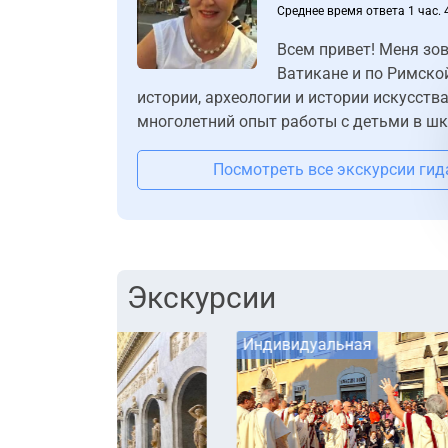
Среднее время ответа 1 час. 
Всем привет! Меня зо
Ватикане и по Римско
истории, археологии и истории искусст
многолетний опыт работы с детьми в шко
Посмотреть все экскурсии гид
Экскурсии
Индивидуальная
Инд