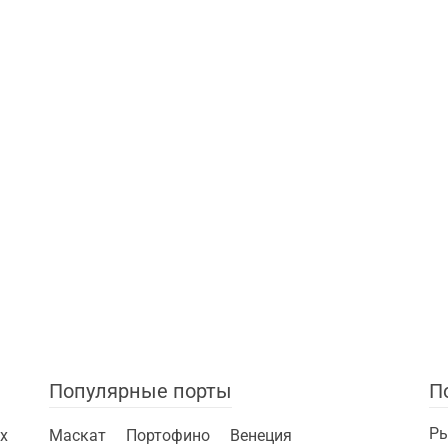
Популярные порты
П
Ры
х
Маскат
Портофино
Венеция