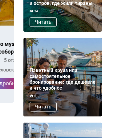
и остров, где жили тираны
34
Читать
Светлана
Елена
Обзорная экскурсия по
Рим и Ватик
го
великолепному Риму
главное, зн
восхитител
5
4 отзыва
5
34
25
€
€
от
за человека
от
за ч
Пакетный круиз или
самостоятельное
бронирование: где дешевле
Подробнее
По
и что удобнее
51
Читать