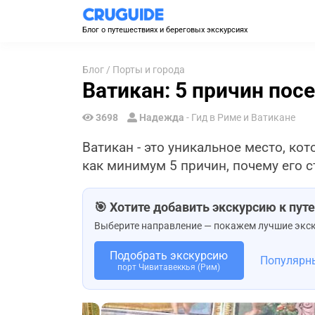
Блог о путешествиях и береговых экскурсиях
Блог
/
Порты и города
Ватикан: 5 причин посе
3698
Надежда
- Гид в Риме и Ватикане
Ватикан - это уникальное место, ко
как минимум 5 причин, почему его с
🎯 Хотите добавить экскурсию к пу
Выберите направление — покажем лучшие экск
Подобрать экскурсию
Популярн
порт Чивитавеккья (Рим)