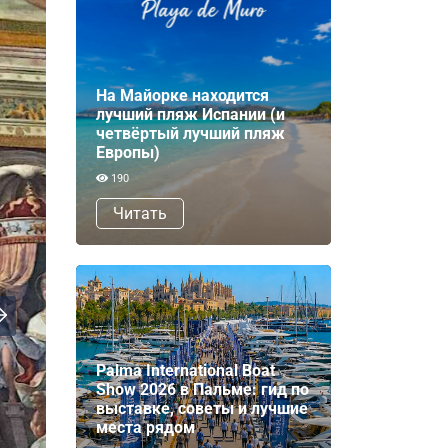
На Майорке находится
лучший пляж Испании (и
четвёртый лучший пляж
Европы)
190
Читать
Palma International Boat
Show 2026 в Пальме: гид по
выставке, советы и лучшие
места рядом