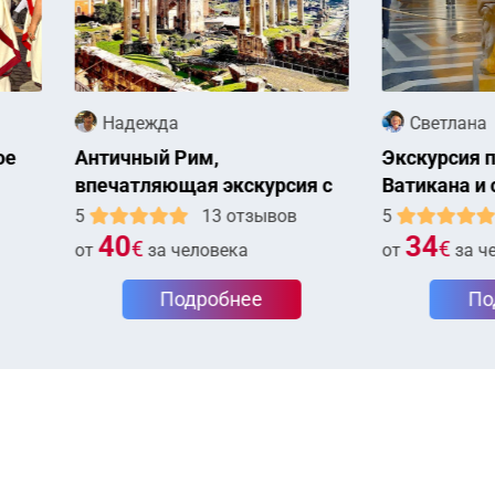
адежда
Светлана
чный Рим,
Экскурсия по музеям
атляющая экскурсия с
Ватикана и собору Свято
щением Колизея
Петра
13 отзывов
5
5 отзывов
0
34
€
€
за человека
от
за человека
Подробнее
Подробнее