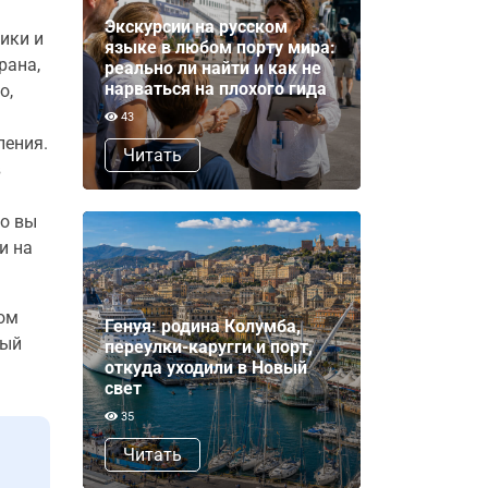
Экскурсии на русском
ики и
языке в любом порту мира:
рана,
реально ли найти и как не
нарваться на плохого гида
о,
43
ления.
Читать
в
то вы
и на
ком
Генуя: родина Колумба,
ный
переулки-каругги и порт,
откуда уходили в Новый
свет
35
Читать