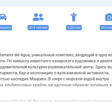
машине
До 8 человек
С детьми
Фотосе
ameos del Agua, уникальный комплекс, входящий в одну и
е. По замыслу известного канарского художника и архит
 удивительный культурно-развлекательный центр. Здесь в
 торжеств, бар и экспозицию о вулканической активности.
стью наследия Манрике. В озере с морской водой внутри
ых альбиносовых крабов, загадочным образом попавших в
щадке Mirador del Rio, башне, являющейся ярким проявлен
кусства в окружающей среде. Эта башня стала одним из