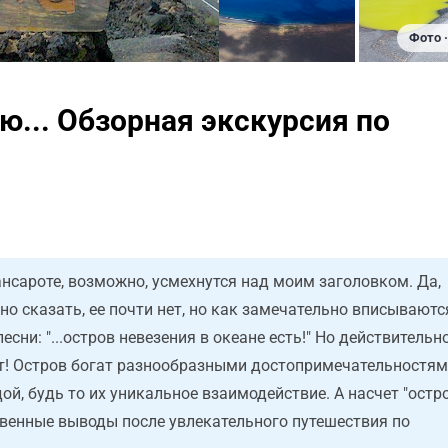
Фото ·
... Обзорная экскурсия по
нсароте, возможно, усмехнутся над моим заголовком. Да,
жно сказать, ее почти нет, но как замечательно вписываютс
сни: "...остров невезения в океане есть!" Но действительн
ет! Остров богат разнообразными достопримечательностям
ой, будь то их уникальное взаимодействие. А насчет "остр
твенные выводы после увлекательного путешествия по