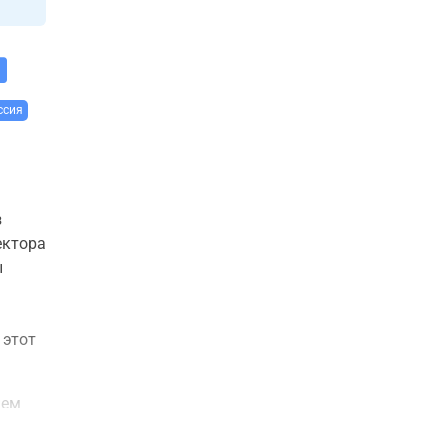
ссия
з
ектора
ы
 этот
ием