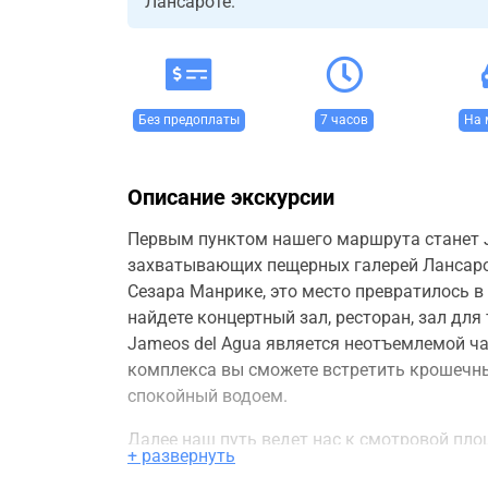
Лансароте.
Без предоплаты
7 часов
На 
Описание экскурсии
Первым пунктом нашего маршрута станет J
захватывающих пещерных галерей Лансарот
Сезара Манрике, это место превратилось в
найдете концертный зал, ресторан, зал для
Jameos del Agua является неотъемлемой ча
комплекса вы сможете встретить крошечн
спокойный водоем.
Далее наш путь ведет нас к смотровой пло
+ развернуть
таланта Сезара Манрике и воплощением ис