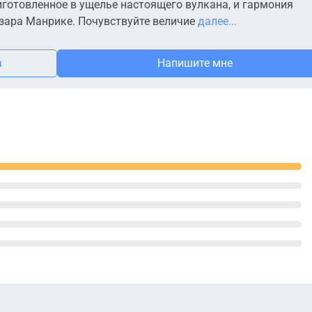
иготовленное в ущелье настоящего вулкана, и гармония
зара Манрике. Почувствуйте величие
далее...
а
Напишите мне