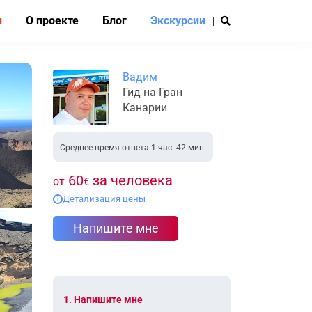
и
О проекте
Блог
Экскурсии
|
Вадим
Гид на Гран
Канарии
Среднее время ответа 1 час. 42 мин.
60
за человека
от
€
Детализация цены
i
Напишите мне
1. Напишите мне