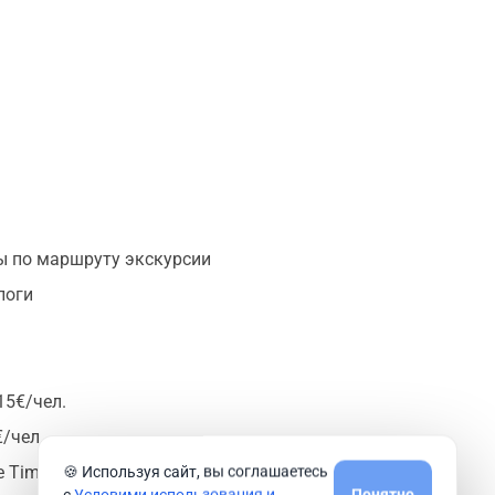
ом фантастическом Огненном острове! В конце путешествия
ы по маршруту экскурсии
логи
15€/чел.
€/чел.
 Timanfaya - 20€/чел.
🍪 Используя сайт, вы соглашаетесь
с
Условими использования и
Понятно