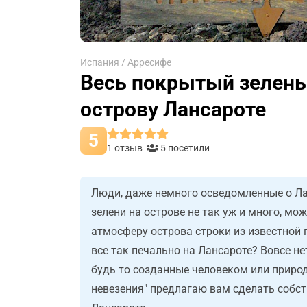
Испания
/
Арресифе
Весь покрытый зеленью
острову Лансароте
5
1 отзыв
5 посетили
Люди, даже немного осведомленные о Ла
зелени на острове не так уж и много, мо
атмосферу острова строки из известной пе
все так печально на Лансароте? Вовсе н
будь то созданные человеком или природ
невезения" предлагаю вам сделать собс