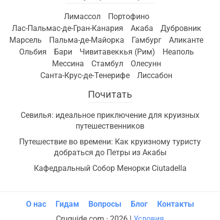
Лимассол
Портофино
Лас-Пальмас-де-Гран-Канария
Акаба
Дубровник
Марсель
Пальма-де-Майорка
Гамбург
Аликанте
Ольбия
Бари
Чивитавеккья (Рим)
Неаполь
Мессина
Стамбул
Олесунн
Санта-Крус-де-Тенерифе
Лиссабон
Почитать
Севилья: идеальное приключение для круизных
путешественников
Путешествие во времени: Как круизному туристу
добраться до Петры из Акабы
Кафедральный Собор Менорки Ciutadella
О нас
Гидам
Вопросы
Блог
Контакты
Cruguide.com · 2026 |
Условия