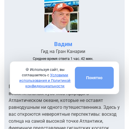
Вадим
Гид на Гран Канарии
Среднее время ответа 1 час. 42 мин.
2
года на
Cruguide
🍪 Используя сайт, вы
36
посетили мои экскурсии
соглашаетесь с
Условими
Понятно
использования и Политикой
Встречайте уникальные Канарские острова – семь
конфиденциальности
восхитительных кусочков природы в
Атлантическом океане, которые не оставят
равнодушным ни одного путешественника. Здесь у
вас откроются невероятные перспективы: восход
солнца на самой высокой точке Атлантики,
фееричное представление гигантских косаток,