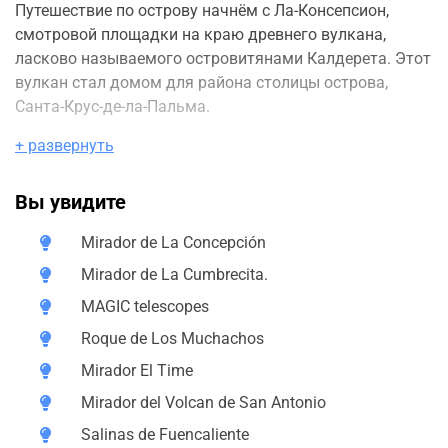
Путешествие по острову начнём с Ла-Консепсион,
смотровой площадки на краю древнего вулкана,
ласково называемого островитянами Калдерета. Этот
вулкан стал домом для района столицы острова,
Санта-Крус-де-ла-Пальма.
+ развернуть
Отсюда начнём наше путешествие к главной
достопримечательности острова - Национальному
парку Кальдера Табуриенте. Словами невозможно
Вы увидите
передать его красоту и величие.
Mirador de La Concepción
Далее мы отправимся к наивысшей точке острова -
Mirador de La Cumbrecita.
Роке-де-лос-Мучачос. Путь к нему пройдёт через
астрофизическую обсерваторию с самым большим в
MAGIC telescopes
северном полушарии телескопом Grantecan и
Roque de Los Muchachos
футуристическими телескопами Черенкова.
Mirador El Time
Затем мы посетим смотровую площадку Эль-Тайм и
Mirador del Volcan de San Antonio
пройдём через центр острова, где расположена
Salinas de Fuencaliente
деревня Лас-Манчас-де-Абахо с очаровательной