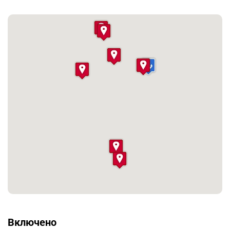
площадью Ла-Глориета.
Далее нас ждут вулканы Тенегия и Сан-Антонио, на
лавовых полях которых выращивается виноград для
создания восхитительных канарских вин. Остров Ла-
Пальма целиком является винодельческим регионом.
Недалеко отсюда, на самой южной точке острова -
мысе Фуэнкальенте, находятся солеварни, где соль
добывается исключительно силой природы, рядом
стоит один из старейших маяков Канарского
архипелага.
Включено