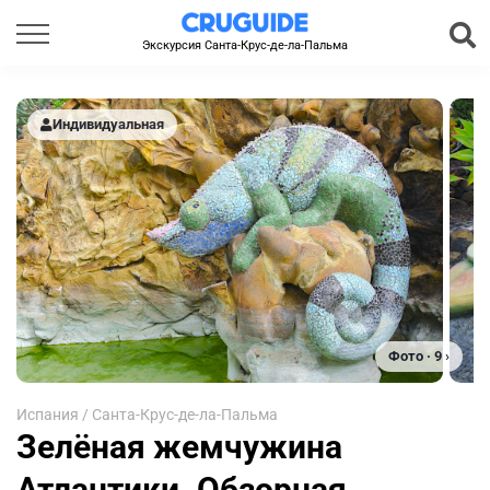
Экскурсия Санта-Крус-де-ла-Пальма
Индивидуальная
Фото · 9 ›
Испания
/
Санта-Крус-де-ла-Пальма
Зелёная жемчужина
Атлантики. Обзорная