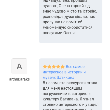
індивідуальна, пройшла
чудово , Олена гарний гід,
знає чудово місто та історію,
розповідає дуже цікаво, час
пролунав не помітно!
Рекомендую скористатися
послугами Олени!
Все самое
интересное в истории и
музеях Ватикана
arthur.araks
В целом, эта экскурсия стала
для меня настоящим
погружением в историю и
культуру Ватикана. Я узнал
столько интересного и увидел
так много восхитительных