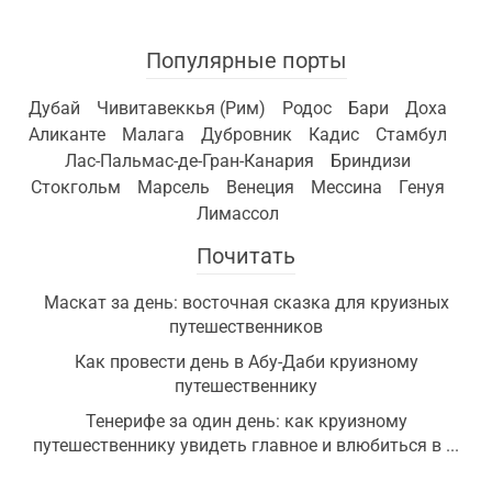
Популярные порты
Дубай
Чивитавеккья (Рим)
Родос
Бари
Доха
Аликанте
Малага
Дубровник
Кадис
Стамбул
Лас-Пальмас-де-Гран-Канария
Бриндизи
Стокгольм
Марсель
Венеция
Мессина
Генуя
Лимассол
Почитать
Маскат за день: восточная сказка для круизных
путешественников
Как провести день в Абу-Даби круизному
путешественнику
Тенерифе за один день: как круизному
путешественнику увидеть главное и влюбиться в ...