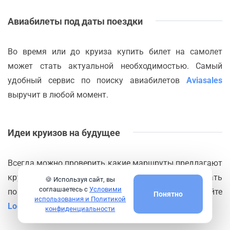
Авиабилеты под даты поездки
Во время или до круиза купить билет на самолет
может стать актуальной необходимостью. Самый
удобный сервис по поиску авиабилетов
Aviasales
выручит в любой момент.
Идеи круизов на будущее
Всегда можно проверить какие маршруты предлагают
круизные компании из порта
Ливорно
или сделать
🍪 Используя сайт, вы
соглашаетесь с
Условими
поиск круизов по нужным критериям на сайте
Понятно
использования и Политикой
Logitravel
конфиденциальности