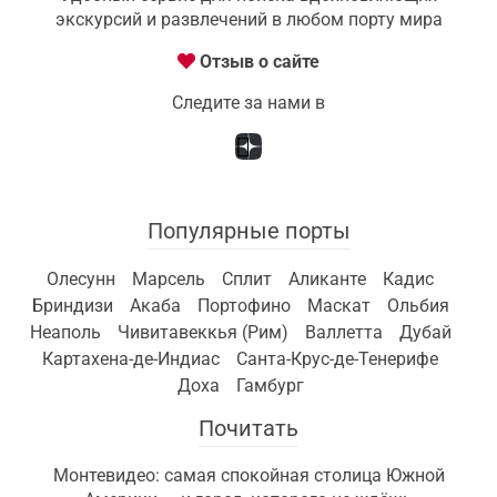
экскурсий и развлечений в любом порту мира
Отзыв о сайте
Следите за нами в
Популярные порты
Олесунн
Марсель
Сплит
Аликанте
Кадис
Бриндизи
Акаба
Портофино
Маскат
Ольбия
Неаполь
Чивитавеккья (Рим)
Валлетта
Дубай
Картахена-де-Индиас
Санта-Крус-де-Тенерифе
Доха
Гамбург
Почитать
Монтевидео: самая спокойная столица Южной