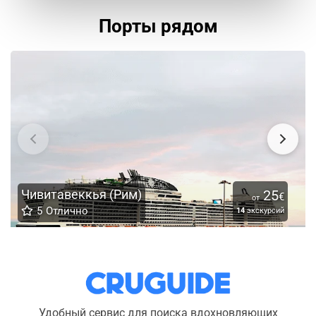
Порты рядом
Чивитавеккья (Рим)
25
€
от
5
Отлично
14
экскурсий
Удобный сервис для поиска вдохновляющих