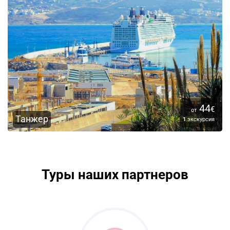
44
€
от
Танжер
1
экскурсия
Туры наших партнеров