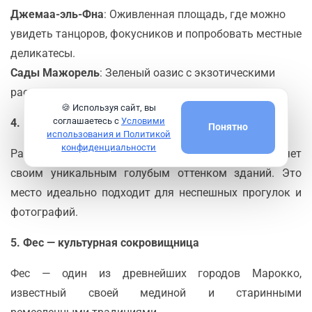
Джемаа-эль-Фна
: Оживленная площадь, где можно
увидеть танцоров, фокусников и попробовать местные
деликатесы.
Сады Мажорель
: Зеленый оазис с экзотическими
растениями и музеем берберской культуры.
🍪 Используя сайт, вы
соглашаетесь с
Условими
4. Шефшауэн — голубой город
Понятно
использования и Политикой
конфиденциальности
Расположенный в горах Рифа, Шефшауэн пленяет
своим уникальным голубым оттенком зданий. Это
место идеально подходит для неспешных прогулок и
фотографий.
5. Фес — культурная сокровищница
Фес — один из древнейших городов Марокко,
известный своей мединой и старинными