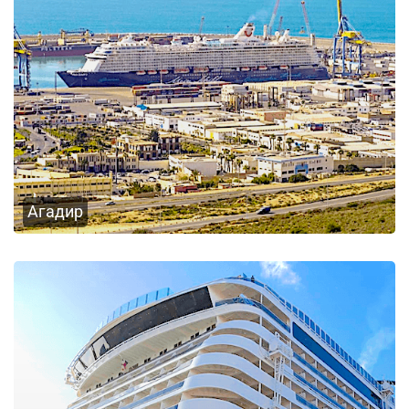
Агадир