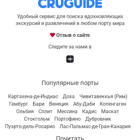
Удобный сервис для поиска вдохновляющих
экскурсий и развлечений в любом порту мира
Отзыв о сайте
Следите за нами в
Популярные порты
Картахена-де-Индиас
Доха
Чивитавеккья (Рим)
Гамбург
Бари
Венеция
Абу-Даби
Копенгаген
Ольбия
Сплит
Мессина
Кадис
Маскат
Стокгольм
Портофино
Дубровник
Пуэрто-дель-Росарио
Лас-Пальмас-де-Гран-Канария
Почитать