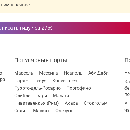
 ним в заявке
писать гиду • за 275
$
Популярные порты
П
Ры
х
Марсель
Мессина
Неаполь
Абу-Даби
ира
Париж
Генуя
Копенгаген
Ка
Пуэрто-дель-Росарио
Портофино
бе
по
Ольбия
Бари
Малага
Чивитавеккья (Рим)
Акаба
Стокгольм
Ак
ча
Сплит
Маскат
Олесунн