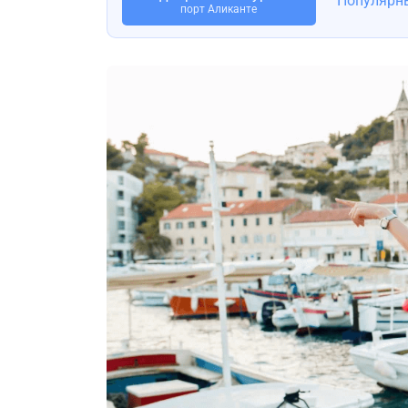
Популярн
порт Аликанте