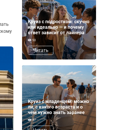
Круиз с подростком: скучно
лать
или идеально — и почему
скому
ответ зависит от лайнера
50
Читать
Круиз с младенцем: можно
ли, с какого возраста и о
чём нужно знать заранее
47