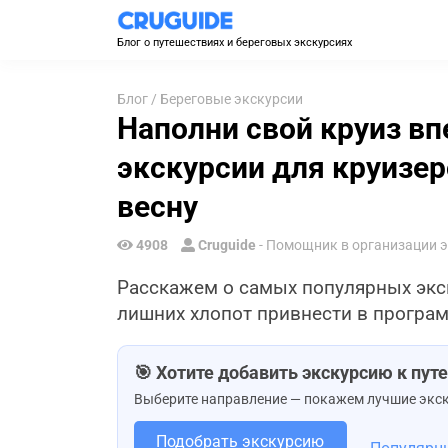
Блог о путешествиях и береговых экскурсиях
Блог
/
Береговые экскурсии
Наполни свой круиз в
экскурсии для круизе
весну
4908
Cruguide
- Помощник в организации 
Расскажем о самых популярных экс
лишних хлопот привнести в програм
🎯 Хотите добавить экскурсию к пу
Выберите направление — покажем лучшие экск
Подобрать экскурсию