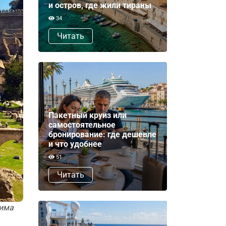
и остров, где жили тираны
34
Читать
Пакетный круиз или
самостоятельное
бронирование: где дешевле
и что удобнее
51
Читать
Рима