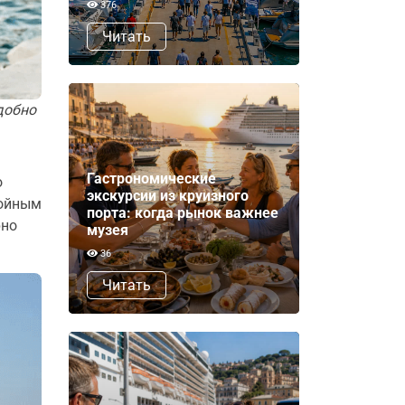
376
Читать
добно
Гастрономические
о
экскурсии из круизного
койным
порта: когда рынок важнее
рно
музея
36
Читать