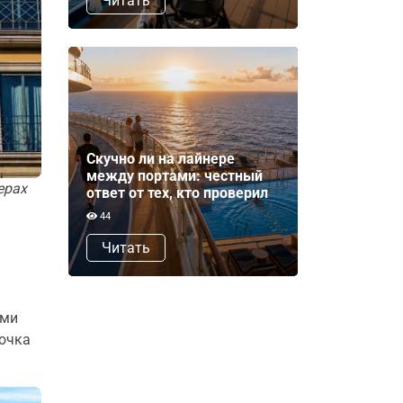
Читать
Скучно ли на лайнере
между портами: честный
ерах
ответ от тех, кто проверил
44
Читать
ими
лочка