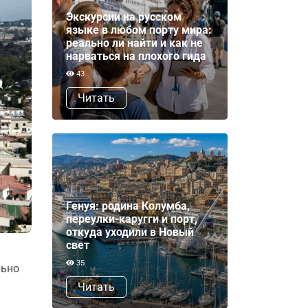
Экскурсии на русском
языке в любом порту мира:
реально ли найти и как не
нарваться на плохого гида
43
Читать
Генуя: родина Колумба,
переулки-каругги и порт,
откуда уходили в Новый
свет
35
льно
Читать