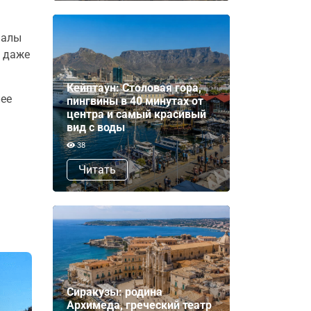
налы
о даже
Кейптаун: Столовая гора,
лее
пингвины в 40 минутах от
центра и самый красивый
вид с воды
38
Читать
Сиракузы: родина
Архимеда, греческий театр