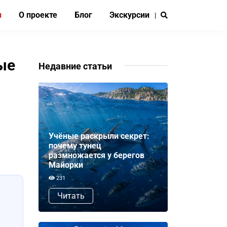
и
О проекте
Блог
Экскурсии
|
ые
Недавние статьи
Учёные раскрыли секрет:
почему тунец
размножается у берегов
Майорки
231
Читать