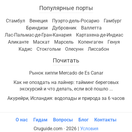
Популярные порты
Стамбул
Венеция
Пуэрто-дель-Росарио
Гамбург
Бриндизи
Дубровник
Валлетта
Лас-Пальмас-де-Гран-Канария
Картахена-де-Индиас
Аликанте
Маскат
Марсель
Копенгаген
Генуя
Кадис
Стокгольм
Олесунн
Лиссабон
Почитать
Рынок хиппи Mercado de Es Canar
Как не опоздать на лайнер: тайминг береговых
экскурсий и что делать, если всё пошло ...
Акурейри, Исландия: водопады и природа за 6 часов
О нас
Гидам
Вопросы
Блог
Контакты
Cruguide.com · 2026 |
Условия