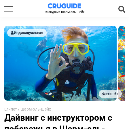
Экскурсия Шарм-эль-Шейх
Индивидуальная
Фото · 6 ›
Египет
/
Шарм-эль-Шейх
Дайвинг с инструктором с
побережья в Шарм-эль-