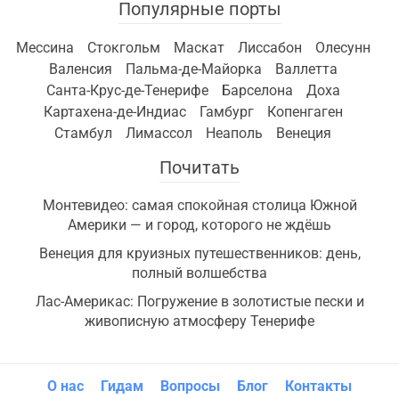
Популярные порты
Мессина
Стокгольм
Маскат
Лиссабон
Олесунн
Валенсия
Пальма-де-Майорка
Валлетта
Санта-Крус-де-Тенерифе
Барселона
Доха
Картахена-де-Индиас
Гамбург
Копенгаген
Стамбул
Лимассол
Неаполь
Венеция
Почитать
Монтевидео: самая спокойная столица Южной
Америки — и город, которого не ждёшь
Венеция для круизных путешественников: день,
полный волшебства
Лас-Америкас: Погружение в золотистые пески и
живописную атмосферу Тенерифе
О нас
Гидам
Вопросы
Блог
Контакты