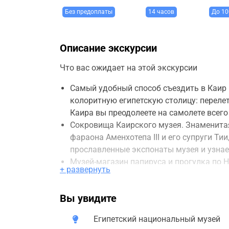
Без предоплаты
14 часов
До 10
Описание экскурсии
Что вас ожидает на этой экскурсии
Самый удобный способ съездить в Каир 
колоритную египетскую столицу: перелет
Каира вы преодолеете на самолете всего 
Сокровища Каирского музея. Знаменитая
фараона Аменхотепа III и его супруги Ти
прославленные экспонаты музея и узнае
Музей-магазин папируса и прогулка по Н
+ развернуть
вы сможете полюбоваться Каиром с воды
ресторанчике.
Вы увидите
Пирамиды Гизы и Большой Сфинкс. Нако
Египта. Наш гид расскажет об особеннос
Египетский национальный музей
время предлагаем вам осмотреть некропо