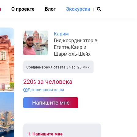
и
О проекте
Блог
Экскурсии
|
Карим
Гид-координатор в
Египте, Каир и
Шарм-эль-Шейх
Среднее время ответа 3 час. 28 мин.
220
за человека
$
Детализация цены
i
Напишите мне
1. Напишите мне