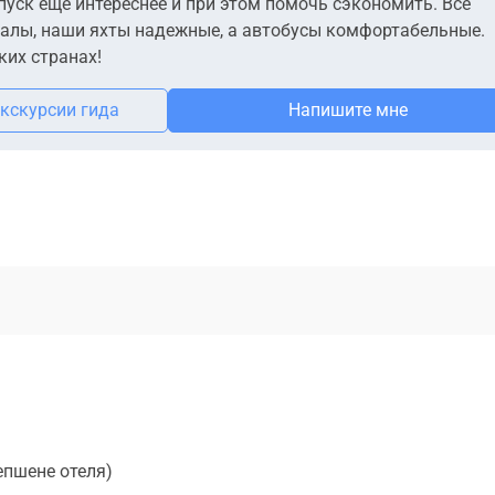
пуск еще интереснее и при этом помочь сэкономить. Все
алы, наши яхты надежные, а автобусы комфортабельные.
их странах!
экскурсии гида
Напишите мне
епшене отеля)