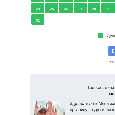
24
25
26
27
28
29
31
Ден
В
Уто
Гид-координат
Сре
Здравствуйте! Меня зо
организую туры и экску