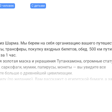
0 человек
С детьми
из Шарма. Мы берем на себя организацию вашего путешес
ы, трансферы, покупку входных билетов, обед. 500 км пути
за 1 час.
 золотая маска и украшения Тутанхамона, огромные стат
и, саркофаги, мумии, папирусы, монеты — вы увидите все
те больше о древнейшей цивилизации.
илу (по желанию). Вам расскажут о египетской бумаге, а з
. Перед осмотром Пирамид вы пообедаете и отдохнете в
нец, вы увидите главные символы и национальное достоя
тях строительства, об истории и тайнах пирамид. В свобод
ль, покататься на верблюдах и, конечно, сделать сотни ф