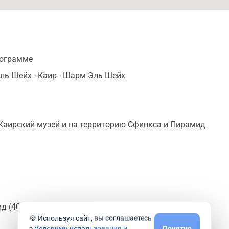
рограмме
ь Шейх - Каир - Шарм Эль Шейх
Каирский музей и на территорию Сфинкса и Пирамид
 (400ег.ф. ~ 25$);
🍪 Используя сайт, вы соглашаетесь
с
Условими использования и
Понятно