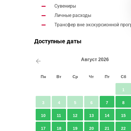
Сувениры
Личные расходы
Трансфер вне экскурсионной пр
Доступные даты
Август
2026
Пн
Вт
Ср
Чт
Пт
Сб
1
3
4
5
6
7
8
10
11
12
13
14
15
17
18
19
20
21
22