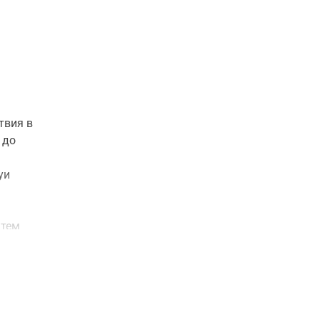
твия в
 до
уи
атем
ние
ное
ото-