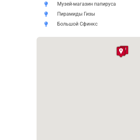
открыток. - Перед вылетом в программ
Музей-магазин папируса
натуральных масел.
Пирамиды Гизы
Большой Сфинкс