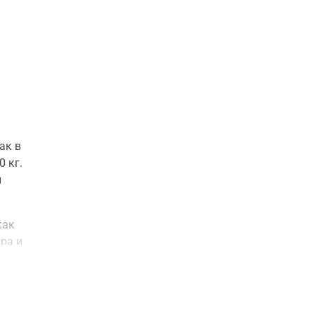
ак в
 кг.
й
как
ра и
й
я