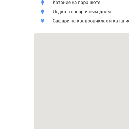
необычными пейзажами, послушать горное 
Катание на парашюте
бедуинов. Продолжительность катания соста
Лодка с прозрачным дном
вас будет возможность прокатиться на вер
Сафари на квадроциклах и катани
По окончании программы мы отвезем вас об
самостоятельного управления квадроцикло