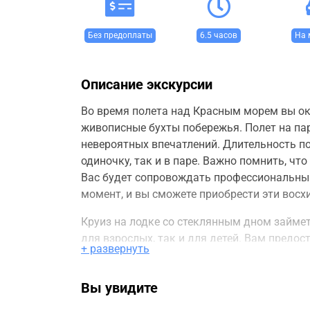
Без предоплаты
6.5 часов
На 
Описание экскурсии
Во время полета над Красным морем вы ок
живописные бухты побережья. Полет на пар
невероятных впечатлений. Длительность по
одиночку, так и в паре. Важно помнить, чт
Вас будет сопровождать профессиональный
момент, и вы сможете приобрести эти восх
Круиз на лодке со стеклянным дном займет
для взрослых, так и для детей. Вам пред
+ развернуть
насладиться его красотой.
Катание на квадроциклах возможно как в о
Вы увидите
инструктор. Во время маршрута вы сделае