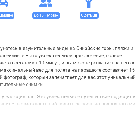
машине
До 15 человек
С детьми
унетесь в изумительные виды на Синайские горы, пляжи и
асейлинге – это увлекательное приключение, полное
лета составляет 10 минут, и вы можете решиться на него к
о максимальный вес для полета на парашюте составляет 150
 фотограф, который запечатлеет для вас этот уникальны
итительные снимки.
 у вас один час. Это увлекательное путешествие подходит 
оставится возможность наблюдать за жизнью подводного ми
диночку, так и в паре. Группу будет сопровождать опытны
те две захватывающие остановки, где сможете насладитьс