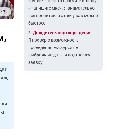
заявке — просто нажмите кнопку
«Напишите мне». Я внимательно
· 7 ›
всё прочитаю и отвечу как можно
быстрее.
2. Дождитесь подтверждения
м,
Я проверю возможность
проведения экскурсии в
выбранные даты и подтвержу
заявку.
дки.
ляж,
 вы
вы