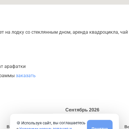
ет на лодку со стеклянным дном, аренда квадроцикла, чай 
кат арафатки
ограммы
заказать
Сентябрь
2026
🍪 Используя сайт, вы соглашаетесь
Вс
Пн
Вт
Ср
Чт
Пт
Сб
В
с
Условими использования и
Понятно