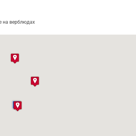
эхо и отведать ароматный чай в аутентичной деревушке
вляет от одного до 1.2 часов. Во время одной из останов
блюдах по пустыне в течение 10 минут.
е на верблюдах
ратно в порт к вашему лайнеру. Важно учесть, что для
м допускаются дети от 12 лет.