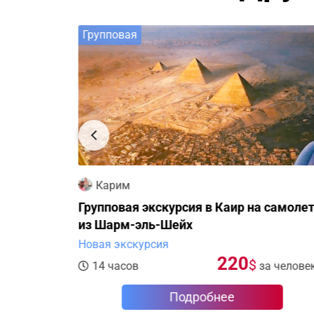
Групповая
Карим
Групповая экскурсия в Каир на самоле
из Шарм-эль-Шейх
Новая экскурсия
220
$
а человека
14 часов
за челове
Подробнее