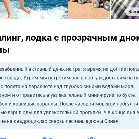
Фото 
линг, лодка с прозрачным дно
лы
забвенный активный день, не тратя время на долгие поез
е города. Утром мы встретим вас в порту и доставим на п
 с полета на парашюте над глубоко-синими водами моря.
дном и отправитесь в увлекательный мини-круиз по бухте,
ок и красивые кораллы. После часовой морской прогулки
лые верблюды для увлекательной прогулки. А в конце дня 
ие на квадроциклах сквозь песчаные дюны Синая.