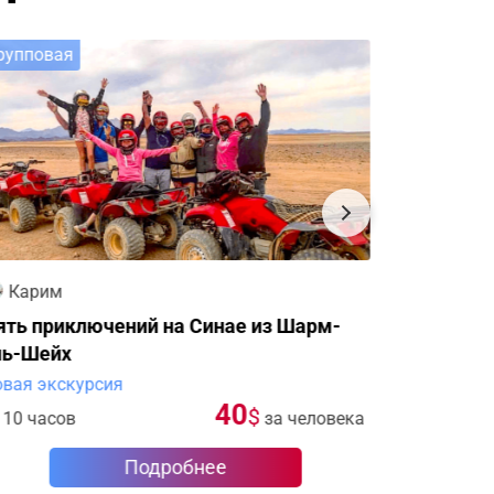
рупповая
Группова
Карим
Карим
ять приключений на Синае из Шарм-
Египетск
ль-Шейх
Мохаммед
вая экскурсия
Новая экс
40
$
10 часов
за человека
9 часов
Подробнее