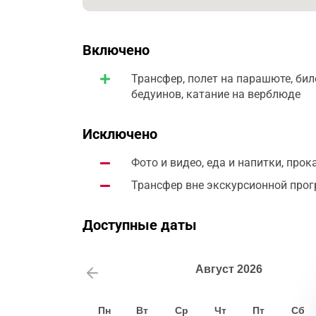
Включено
Трансфер, полет на парашюте, бил
бедуинов, катание на верблюде
Исключено
Фото и видео, еда и напитки, про
Трансфер вне экскурсионной пр
Доступные даты
Август
2026
Пн
Вт
Ср
Чт
Пт
Сб