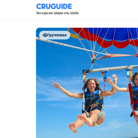
Экскурсия Шарм-эль-Шейх
Групповая