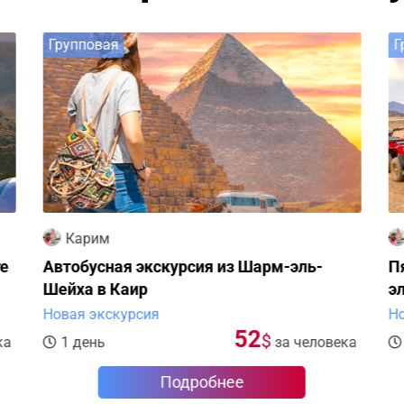
Групповая
Г
Карим
те
Автобусная экскурсия из Шарм-эль-
П
Шейха в Каир
э
Новая экскурсия
Но
52
$
ка
1 день
за человека
Подробнее