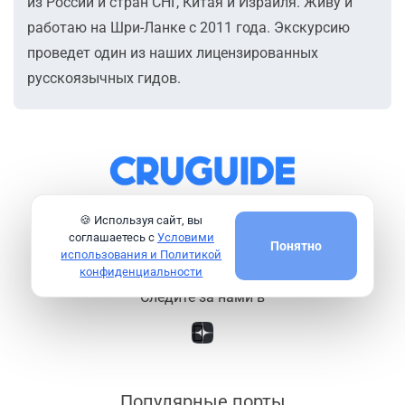
из России и стран СНГ, Китая и Израиля. Живу и
работаю на Шри-Ланке с 2011 года. Экскурсию
проведет один из наших лицензированных
русскоязычных гидов.
Удобный сервис для поиска вдохновляющих
🍪 Используя сайт, вы
экскурсий и развлечений в любом порту мира
соглашаетесь с
Условими
Понятно
использования и Политикой
Отзыв о сайте
конфиденциальности
Следите за нами в
Популярные порты