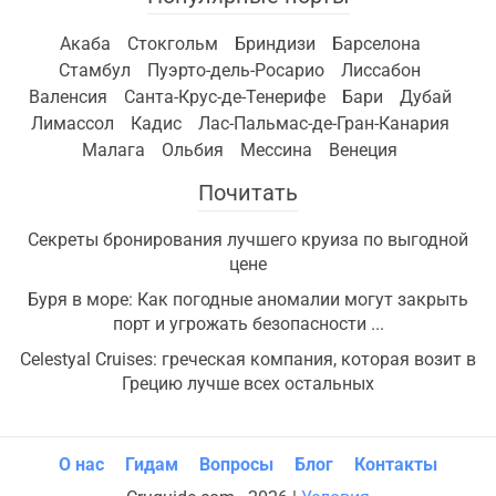
Акаба
Стокгольм
Бриндизи
Барселона
Стамбул
Пуэрто-дель-Росарио
Лиссабон
Валенсия
Санта-Крус-де-Тенерифе
Бари
Дубай
Лимассол
Кадис
Лас-Пальмас-де-Гран-Канария
Малага
Ольбия
Мессина
Венеция
Почитать
Секреты бронирования лучшего круиза по выгодной
цене
Буря в море: Как погодные аномалии могут закрыть
порт и угрожать безопасности ...
Celestyal Cruises: греческая компания, которая возит в
Грецию лучше всех остальных
О нас
Гидам
Вопросы
Блог
Контакты