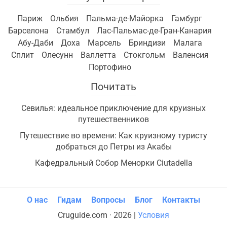
Париж
Ольбия
Пальма-де-Майорка
Гамбург
Барселона
Стамбул
Лас-Пальмас-де-Гран-Канария
Абу-Даби
Доха
Марсель
Бриндизи
Малага
Сплит
Олесунн
Валлетта
Стокгольм
Валенсия
Портофино
Почитать
Севилья: идеальное приключение для круизных
путешественников
Путешествие во времени: Как круизному туристу
добраться до Петры из Акабы
Кафедральный Собор Менорки Ciutadella
О нас
Гидам
Вопросы
Блог
Контакты
Cruguide.com · 2026 |
Условия