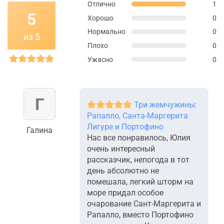
Отлично
1
5
Хорошо
0
Нормально
0
из 5
Плохо
0
Ужасно
0
Три жемчужины:
Рапалло, Санта-Маргерита
Лигуре и Портофино
Галина
Нас все понравилось, Юлия
очень интересный
рассказчик, непогода в тот
день абсолютно не
помешала, легкий шторм на
море придал особое
очарование Сант-Маргерита и
Рапалло, вместо Портофино