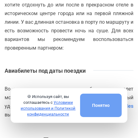
хотите отдохнуть до или после в прекрасном отеле в
историческом центре города или на первой пляжной
линии. У вас длинная остановка в порту по маршруту и
есть возможность провести ночь на суше. Для всех
вариантов мы рекомендуем воспользоваться
проверенным партнером:
Авиабилеты под даты поездки
Во время или до круиза купить билет на самолет
🍪 Используя сайт, вы
может стать актуальной необходимостью. Самый
соглашаетесь с
Условими
Понятно
удобный сервис по поиску авиабилетов
Aviasales
использования и Политикой
выручит в любой момент.
конфиденциальности