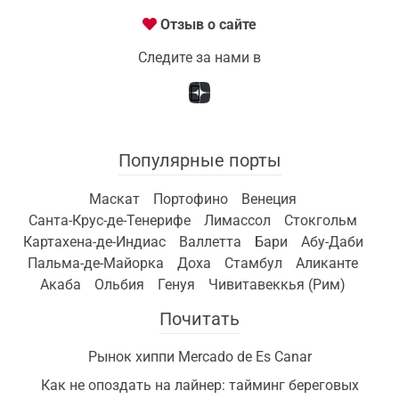
Отзыв о сайте
Следите за нами в
Популярные порты
Маскат
Портофино
Венеция
Санта-Крус-де-Тенерифе
Лимассол
Стокгольм
Картахена-де-Индиас
Валлетта
Бари
Абу-Даби
Пальма-де-Майорка
Доха
Стамбул
Аликанте
Акаба
Ольбия
Генуя
Чивитавеккья (Рим)
Почитать
Рынок хиппи Mercado de Es Canar
Как не опоздать на лайнер: тайминг береговых