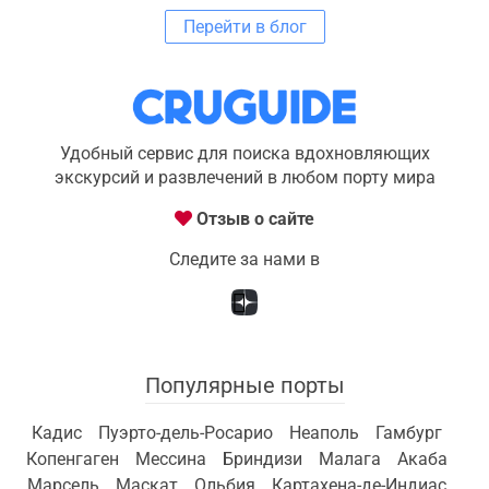
Перейти в блог
Удобный сервис для поиска вдохновляющих
экскурсий и развлечений в любом порту мира
Отзыв о сайте
Следите за нами в
Популярные порты
Кадис
Пуэрто-дель-Росарио
Неаполь
Гамбург
Копенгаген
Мессина
Бриндизи
Малага
Акаба
Марсель
Маскат
Ольбия
Картахена-де-Индиас