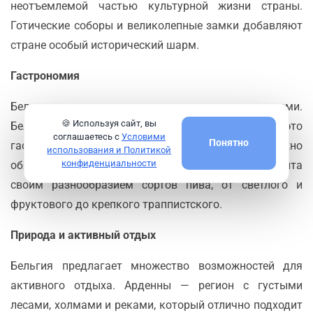
неотъемлемой частью культурной жизни страны.
Готические соборы и великолепные замки добавляют
стране особый исторический шарм.
Гастрономия
Бельгия известна своими кулинарными традициями.
🍪 Используя сайт, вы
Бельгийские вафли, шоколад и картофель фри — это
соглашаетесь с
Условими
Понятно
гастрономические символы страны, которые нужно
использования и Политикой
конфиденциальности
обязательно попробовать. Страна также знаменита
своим разнообразием сортов пива, от светлого и
фруктового до крепкого траппистского.
Природа и активный отдых
Бельгия предлагает множество возможностей для
активного отдыха. Арденны — регион с густыми
лесами, холмами и реками, который отлично подходит