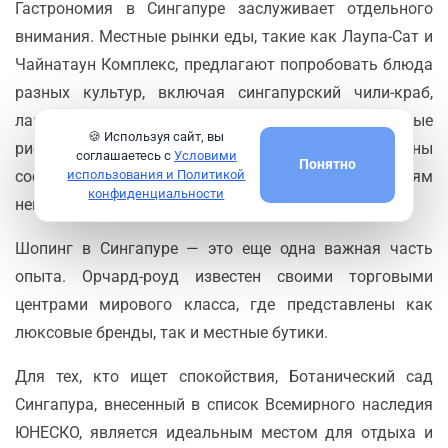
Гастрономия в Сингапуре заслуживает отдельного
внимания. Местные рынки еды, такие как Лаупа-Сат и
Чайнатаун Комплекс, предлагают попробовать блюда
разных культур, включая сингапурский чили-краб,
лаксу, сатай и знаменитые хайнаньские куриные
🍪 Используя сайт, вы
рисовые блюда. Мишленовские рестораны
соглашаетесь с
Условими
Понятно
использования и Политикой
соседствуют с уличными киосками, предлагая гостям
конфиденциальности
невероятное разнообразие вкусов.
Шопинг в Сингапуре — это еще одна важная часть
опыта. Орчард-роуд известен своими торговыми
центрами мирового класса, где представлены как
люксовые бренды, так и местные бутики.
Для тех, кто ищет спокойствия, Ботанический сад
Сингапура, внесенный в список Всемирного наследия
ЮНЕСКО, является идеальным местом для отдыха и