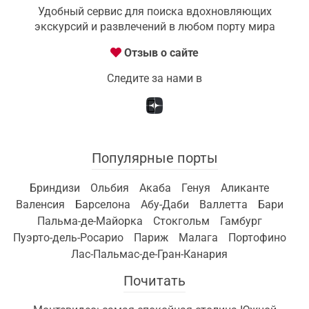
Удобный сервис для поиска вдохновляющих
экскурсий и развлечений в любом порту мира
Отзыв о сайте
Следите за нами в
Популярные порты
Бриндизи
Ольбия
Акаба
Генуя
Аликанте
Валенсия
Барселона
Абу-Даби
Валлетта
Бари
Пальма-де-Майорка
Стокгольм
Гамбург
Пуэрто-дель-Росарио
Париж
Малага
Портофино
Лас-Пальмас-де-Гран-Канария
Почитать