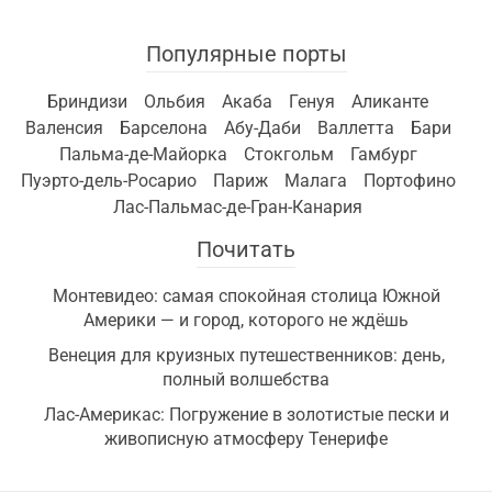
Популярные порты
Бриндизи
Ольбия
Акаба
Генуя
Аликанте
Валенсия
Барселона
Абу-Даби
Валлетта
Бари
Пальма-де-Майорка
Стокгольм
Гамбург
Пуэрто-дель-Росарио
Париж
Малага
Портофино
Лас-Пальмас-де-Гран-Канария
Почитать
Монтевидео: самая спокойная столица Южной
Америки — и город, которого не ждёшь
Венеция для круизных путешественников: день,
полный волшебства
Лас-Америкас: Погружение в золотистые пески и
живописную атмосферу Тенерифе