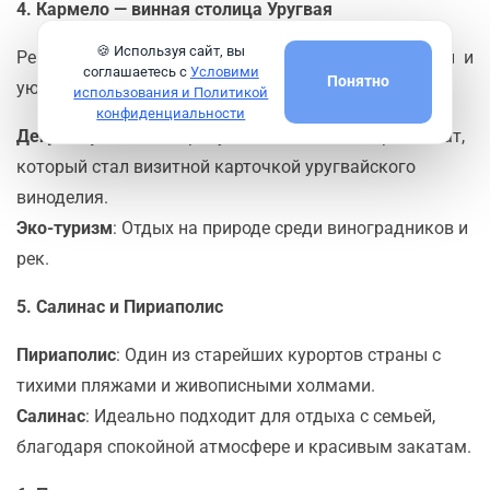
4. Кармело — винная столица Уругвая
🍪 Используя сайт, вы
Регион Кармело славится своими виноградниками и
соглашаетесь с
Условими
Понятно
уютными винодельнями.
использования и Политикой
конфиденциальности
Дегустации вин
: Попробуйте знаменитый сорт Таннат,
который стал визитной карточкой уругвайского
виноделия.
Эко-туризм
: Отдых на природе среди виноградников и
рек.
5. Салинас и Пириаполис
Пириаполис
: Один из старейших курортов страны с
тихими пляжами и живописными холмами.
Салинас
: Идеально подходит для отдыха с семьей,
благодаря спокойной атмосфере и красивым закатам.