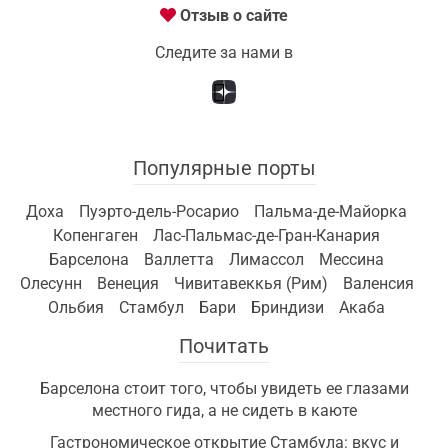
Отзыв о сайте
Следите за нами в
Популярные порты
Доха
Пуэрто-дель-Росарио
Пальма-де-Майорка
Копенгаген
Лас-Пальмас-де-Гран-Канария
Барселона
Валлетта
Лимассол
Мессина
Олесунн
Венеция
Чивитавеккья (Рим)
Валенсия
Ольбия
Стамбул
Бари
Бриндизи
Акаба
Почитать
Барселона стоит того, чтобы увидеть ее глазами
местного гида, а не сидеть в каюте
Гастрономическое открытие Стамбула: вкус и