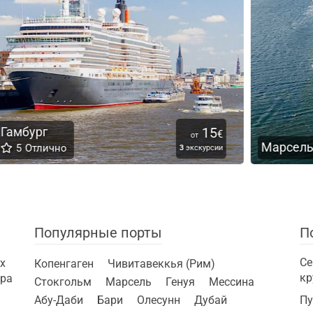
5
70
Г
€
€
от
Марсель
ии
1
экскурсия
Популярные порты
П
Се
х
Копенгаген
Чивитавеккья (Рим)
кр
ира
Стокгольм
Марсель
Генуя
Мессина
Абу-Даби
Бари
Олесунн
Дубай
Пу