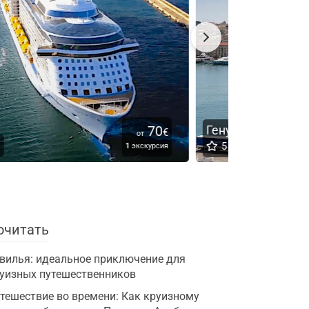
енуя
27
Монте-Ка
€
от
5
Отлично
5
Отлич
5
экскурсий
очитать
вилья: идеальное приключение для
уизных путешественников
тешествие во времени: Как круизному