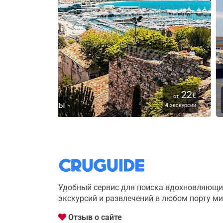
22
Гамбург
1
€
от
от
5
Отлично
4
экскурсии
3
экскурс
Удобный сервис для поиска вдохновляющи
экскурсий и развлечений в любом порту м
Отзыв о сайте