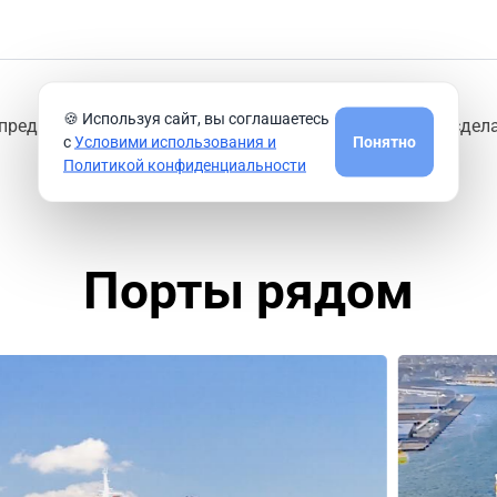
🍪 Используя сайт, вы соглашаетесь
предлагают круизные компании из порта
Париж
или сдела
с
Условими использования и
Понятно
Политикой конфиденциальности
Порты рядом