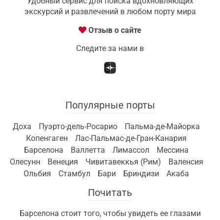
Удобный сервис для поиска вдохновляющих
экскурсий и развлечений в любом порту мира
Отзыв о сайте
Следите за нами в
Популярные порты
Доха
Пуэрто-дель-Росарио
Пальма-де-Майорка
Копенгаген
Лас-Пальмас-де-Гран-Канария
Барселона
Валлетта
Лимассол
Мессина
Олесунн
Венеция
Чивитавеккья (Рим)
Валенсия
Ольбия
Стамбул
Бари
Бриндизи
Акаба
Почитать
Барселона стоит того, чтобы увидеть ее глазами