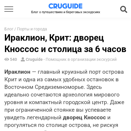
Блог о путешествиях и береговых экскурсиях
Блог
/
Порты и города
Ираклион, Крит: дворец
Кноссос и столица за 6 часов
540
Cruguide
- Помощник в организации экскурсий
Ираклион
— главный круизный порт острова
Крит и одна из самых удобных остановок в
Восточном Средиземноморье. Здесь
идеально сочетаются археология мирового
уровня и компактный городской центр. Даже
при ограниченной стоянке вы успеваете
увидеть легендарный
дворец Кноссос
и
прогуляться по столице острова, не рискуя