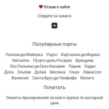
Отзыв о сайте
Следите за нами в
Популярные порты
Пальма-де-Майорка
Родос
Картахена-де-Индиас
Лиссабон
Пуэрто-дель-Росарио
Бриндизи
Лас-Пальмас-де-Гран-Канария
Париж
Кадис
Доха
Ольбия
Дубай
Мессина
Генуя
Лимассол
Валенсия
Санта-Крус-де-Тенерифе
Малага
Почитать
Секреты бронирования лучшего круиза по выгодной
цене