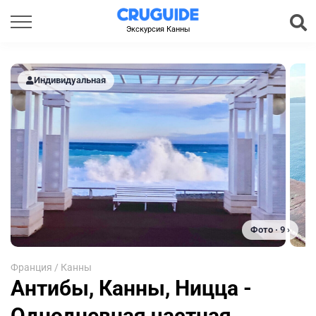
Экскурсия Канны
Индивидуальная
Фото · 9 ›
Франция
/
Канны
Антибы, Канны, Ницца -
Однодневная частная