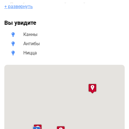
Полюбуетесь панорамной дорогой вдоль
+ развернуть
побережья, проходящей мимо знаменитого мыса
Антиб
Вы увидите
Восхититесь супер яхтами порта миллиардеров
Узнаете происхождение названия Английской
Канны
набережной в Ницце
Антибы
Узнаете секреты и анекдоты Лазурного берега
Франции
Ницца
В течении всего дня с вами будет не только
сертифицированный гид, но и профессиональный
водитель, чтобы не было потери вашего драгоценного
времени на парковку или ненужных хождений от
машины к машине.