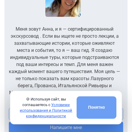
Меня зовут Анна, и я — сертифицированный
экскурсовод . Если вы ищете не просто лекции, а
захватывающие истории, которые оживляют
места и события, то я — ваш гид. Я создаю
индивидуальные туры, которые подстраиваются
под ваши интересы и темп. Для меня важен
каждый момент вашего путешествия. Моя цель —
не только показать вам красоты Лазурного
берега, Прованса, Итальянской Ривьеры и
Монако, но и сделать экскурсию увлекательной и
🍪 Используя сайт, вы
незабываемой. Пишите,
далее...
соглашаетесь с
Условими
Понятно
использования и Политикой
Посмотреть все экскурсии гида
конфиденциальности
Напишите мне